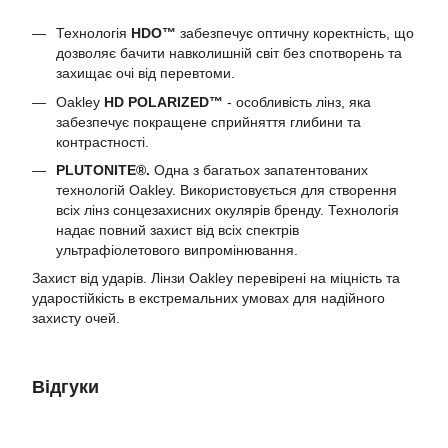
Технологія
HDO™
забезпечує оптичну коректність, що
дозволяє бачити навколишній світ без спотворень та
захищає очі від перевтоми.
Oakley
HD POLARIZED™
- особливість лінз, яка
забезпечує покращене сприйняття глибини та
контрастності.
PLUTONITE®.
Одна з багатьох запатентованих
технологій Oakley. Використовується для створення
всіх лінз сонцезахисних окулярів бренду. Технологія
надає повний захист від всіх спектрів
ультрафіолетового випромінювання.
Захист від ударів. Лінзи Oakley перевірені на міцність та
ударостійкість в екстремальних умовах для надійного
захисту очей.
Відгуки