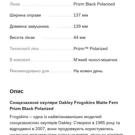
Лінза
Prizm Black Polarized
Ширина оправи
137 мм
Довжина завушника
139 мм
Висота лінзи
44 мм
Технології лінз
Prizm™ Polarized
В комлекті
М'який чохол-мішечок
Рекомендовано для
На кожен день
Опис
Сонцезахисні окуляри Oakley Frogskins Matte Fern
Prizm Black Polarized
Frogskins – одна із найвпізнаваніших моделей
сонцезахисних окулярів Oakley. Створені в 1985 році та
відроджені в 2007, вони продовжують користуватись
шаленою популярністю серед чоловіків, жінок та підлітків.