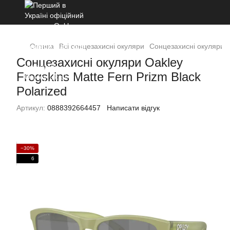
Оптика
Всі сонцезахисні окуляри
Сонцезахисні окуляри Oa
Сонцезахисні окуляри Oakley
Frogskins Matte Fern Prizm Black
Polarized
Артикул:
0888392664457
Написати відгук
−30%
6