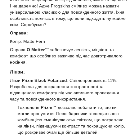
І не даремно! Адже Frogskins сміливо можна назвати
універсальною класикою для повсякденного життя. Їхня
особливість полягає в тому, що вони підходять ну майже
всім. Спробуємо?
Оправа:
Колір: Matte Fern
Оправа
O Matter™
забезпечує легкість, міцність та
комфорт, що особливо важливо під час довготривалого
носіння.
Лінзи:
Лінзи
Prizm Black Polarized
. Світлопроникність 11%.
Розроблена для покращення контрастності та
підвищеного комфорту під час активного проведення
часу та повсякденного використання.
Технологія
Prizm™
дозволяє побачити те, що ви
могли пропустити. Певні барвники зі спеціальною
комбінацією «маніпулюють» світлом, що потрапляє
на лінзи, підвищуючи контраст та покращуючи колір,
що розкриває очам ще більше деталей.