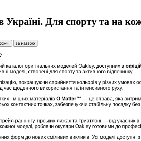
 Україні. Для спорту та на кож
рожчі
за назвою
e
й каталог оригінальних моделей Oakley, доступних в
офіці
ивні моделі, створені для спорту та активного відпочинку.
лізацію, покращуючи сприйняття кольорів у різних умовах ос
д час щоденного використання та інтенсивного руху.
ких і міцних матеріалів
O Matter™
— це оправа, яка витрим
ьох контактних точках, забезпечуючи стабільну посадку без 
рейл-раннінгу, гірських лижах та триатлоні — від учасників
 кожної моделі, роблячи окуляри Oakley готовими до професі
сичних форм до нових
сміливих викликів
. Усі моделі доступні