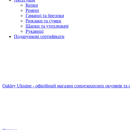
Кепки
Ремені
Гаманці та брелоки
Рюкзаки та сумки
Шапки та утеплювачі
Рукавиці
Подарункові сертифікати
Oakley Ukraine - офіційний магазин сонцезахисних окулярів та