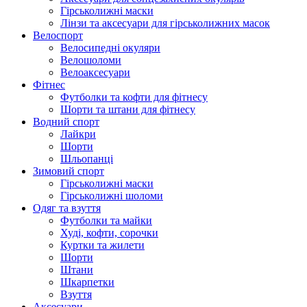
Гірськолижні маски
Лінзи та аксесуари для гірськолижних масок
Велоспорт
Велосипедні окуляри
Велошоломи
Велоаксесуари
Фітнес
Футболки та кофти для фітнесу
Шорти та штани для фітнесу
Водний спорт
Лайкри
Шорти
Шльопанці
Зимовий спорт
Гірськолижні маски
Гірськолижні шоломи
Одяг та взуття
Футболки та майки
Худі, кофти, сорочки
Куртки та жилети
Шорти
Штани
Шкарпетки
Взуття
Аксесуари