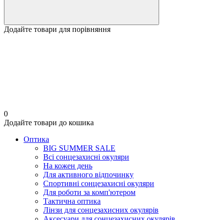
Додайте товари для порівняння
0
Додайте товари до кошика
Оптика
BIG SUMMER SALE
Всі сонцезахисні окуляри
На кожен день
Для активного відпочинку
Спортивні сонцезахисні окуляри
Для роботи за комп'ютером
Тактична оптика
Лінзи для сонцезахисних окулярів
Аксесуари для сонцезахисних окулярів