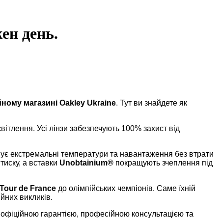
ен день.
йному магазині Oakley Ukraine
. Тут ви знайдете як
вітлення. Усі лінзи забезпечують 100% захист від
ує екстремальні температури та навантаження без втрати
тиску, а вставки
Unobtainium®
покращують зчеплення під
Tour de France
до олімпійських чемпіонів. Саме їхній
йних викликів.
 з офіційною гарантією, професійною консультацією та