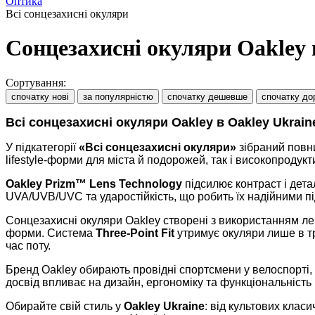
Оптика
Всі сонцезахисні окуляри
Сонцезахисні окуляри Oakley в
Сортування:
спочатку нові
за популярністю
спочатку дешевше
спочатку до
Всі сонцезахисні окуляри Oakley в Oakley Ukrain
У підкатегорії
«Всі сонцезахисні окуляри»
зібраний повни
lifestyle-форми для міста й подорожей, так і високопродукт
Oakley
Prizm™ Lens Technology
підсилює контраст і дета
UVA/UVB/UVC та ударостійкість, що робить їх надійними пі
Сонцезахисні окуляри Oakley створені з використанням лег
форми. Система
Three-Point Fit
утримує окуляри лише в тр
час поту.
Бренд Oakley обирають провідні спортсмени у велоспорті, т
досвід впливає на дизайн, ергономіку та функціональність
Обирайте свій стиль у
Oakley Ukraine
: від культових кла