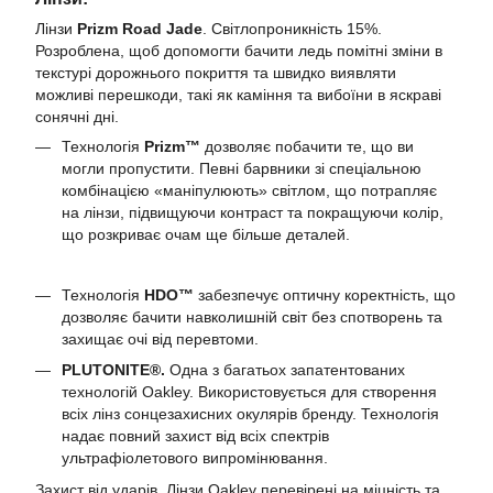
Лінзи
Prizm Road Jade
. Світлопроникність 15%.
Розроблена, щоб допомогти бачити ледь помітні зміни в
текстурі дорожнього покриття та швидко виявляти
можливі перешкоди, такі як каміння та вибоїни в яскраві
сонячні дні.
Технологія
Prizm™
дозволяє побачити те, що ви
могли пропустити. Певні барвники зі спеціальною
комбінацією «маніпулюють» світлом, що потрапляє
на лінзи, підвищуючи контраст та покращуючи колір,
що розкриває очам ще більше деталей.
Технологія
HDO™
забезпечує оптичну коректність, що
дозволяє бачити навколишній світ без спотворень та
захищає очі від перевтоми.
PLUTONITE®.
Одна з багатьох запатентованих
технологій Oakley. Використовується для створення
всіх лінз сонцезахисних окулярів бренду. Технологія
надає повний захист від всіх спектрів
ультрафіолетового випромінювання.
Захист від ударів. Лінзи Oakley перевірені на міцність та