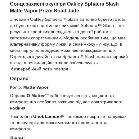
Сонцезахисні окуляри Oakley Sphaera Slash
Matte Vapor Prizm Road Jade
З новими Oakley Sphaera™ Slash ви точно будете готові
до будь-яких спортивних викликів! Sphaera™ Slash – це
результат кропітких досліджень та довгої роботи зі
світовими спортсменами. Модель особлива тим, що має
альтернативну форму лінзи, а саме «косу» лінзу, що, в
свою чергу, попереджає можливе пошкодження щік.
Окрім цього дизайн лінзи Sphaera™ Slash надає широкий
огляд, а вентиляційні отвори забезпечують
безперебійний потік повітря.
Оправа:
Колір:
Matte Vapor
Оправа
O Matter™
забезпечує легкість, міцність та
комфорт, що особливо важливо під час довготривалого
носіння.
Технологія
Unobtainium®
- нековзне покриття на дужках
та носоупорі для максимального прилягання та
комфорту.
Лінзи: