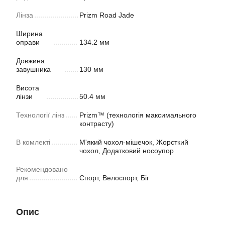
Лінза
Prizm Road Jade
Ширина
оправи
134.2 мм
Довжина
завушника
130 мм
Висота
лінзи
50.4 мм
Технології лінз
Prizm™ (технологія максимального
контрасту)
В комлекті
М'який чохол-мішечок, Жорсткий
чохол, Додатковий носоупор
Рекомендовано
для
Спорт, Велоспорт, Біг
Опис