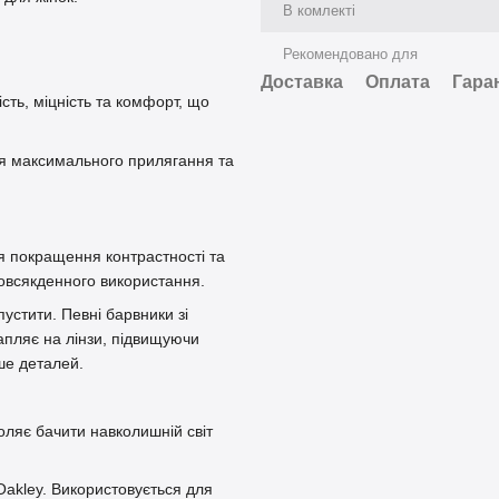
В комлекті
Рекомендовано для
Доставка
Оплата
Гара
ість, міцність та комфорт, що
ля максимального прилягання та
я покращення контрастності та
овсякденного використання.
устити. Певні барвники зі
пляє на лінзи, підвищуючи
ше деталей.
оляє бачити навколишній світ
Oakley. Використовується для