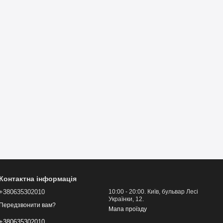
Контактна інформація
+380635302010
10:00 - 20:00. Київ, бульвар Лесі
Українки, 12.
Передзвонити вам?
Мапа проїзду
+380635302010