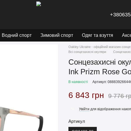
+380635
Водний спорт
Зимовий спорт
Одяг та взуття
Акс
Oakley Ukraine - офіційний магазин сонце
Всі сонцезахисні окуляри
Сонцезахисн
Сонцезахисні оку
Ink Prizm Rose Go
В наявності
Артикул: 08883926644
6 843 грн
9 776 г
Увійти
для відображення накоп
%
Артикул