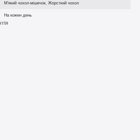
М'який чохол-мішечок, Жорсткий чохол
На кожен день
нтія