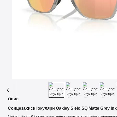
Опис
Сонцезахисні окуляри Oakley Sielo SQ Matte Grey Ink
Oakley Sielo SQ - класична, ніжна модель, створена спеціально