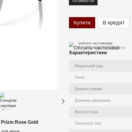
OO9480-09
Купити
В кредит
ОПЛАТА ЧАСТИНАМИ
6 платежів по 1 629.33 грн
Характеристики
Модельний ряд
Лінза
Ширина оправи
Довжина завушника
Висота лінзи
 Prizm Rose Gold
Технології лінз
 для жінок.