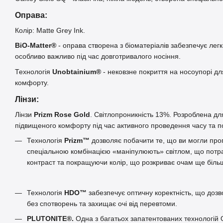
Оправа:
Колір: Matte Grey Ink.
BiO-Matter®
- оправа створена з біоматеріалів забезпечує легк
особливо важливо під час довготривалого носіння.
Технологія
Unobtainium®
- нековзне покриття на носоупорі д
комфорту.
Лінзи:
Лінзи
Prizm Rose Gold
. Світлопроникність 13%. Розроблена дл
підвищеного комфорту під час активного проведення часу та п
Технологія
Prizm™
дозволяє побачити те, що ви могли проп
спеціальною комбінацією «маніпулюють» світлом, що потра
контраст та покращуючи колір, що розкриває очам ще біль
Технологія
HDO™
забезпечує оптичну коректність, що дозв
без спотворень та захищає очі від перевтоми.
PLUTONITE®.
Одна з багатьох запатентованих технологій 