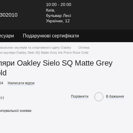
10:00 - 20:00
Київ,
302010
бульвар Лесі
Українки, 12
есуари
Подарункові сертифікати
захисних окулярів та спортивного одягу Oakley
Оптика
і окуляри Oakley Sielo SQ Matte Grey Ink Prizm Rose Gold
ляри Oakley Sielo SQ Matte Grey
ld
64
Написати відгук
рн
Порівняти
В бажання
ичувальної знижки