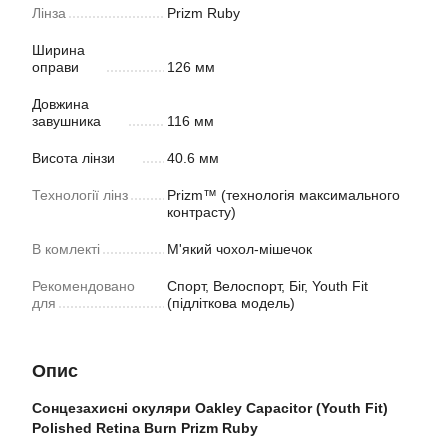
Лінза
Prizm Ruby
Ширина
оправи
126 мм
Довжина
завушника
116 мм
Висота лінзи
40.6 мм
Технології лінз
Prizm™ (технологія максимального
контрасту)
В комлекті
М'який чохол-мішечок
Рекомендовано
Спорт, Велоспорт, Біг, Youth Fit
для
(підліткова модель)
Опис
Сонцезахисні окуляри Oakley Capacitor (Youth Fit)
Polished Retina Burn Prizm Ruby