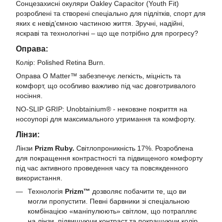
Сонцезахисні окуляри Oakley Capacitor (Youth Fit)
розроблені та створені спеціально для підлітків, спорт для
яких є невід’ємною частиною життя. Зручні, надійні,
яскраві та технологічні – що ще потрібно для прогресу?
Оправа:
Колір: Polished Retina Burn.
Оправа O Matter™ забезпечує легкість, міцність та
комфорт, що особливо важливо під час довготривалого
носіння.
NO-SLIP GRIP: Unobtainium® - нековзне покриття на
носоупорі для максимального утримання та комфорту.
Лінзи:
Лінзи
Prizm Ruby.
Світлопроникність 17%. Розроблена
для покращення контрастності та підвищеного комфорту
під час активного проведення часу та повсякденного
використання.
Технологія
Prizm™
дозволяє побачити те, що ви
могли пропустити. Певні барвники зі спеціальною
комбінацією «маніпулюють» світлом, що потрапляє
на лінзи, підвищуючи контраст та покращуючи колір,