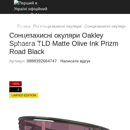
Оптика
Всі сонцезахисні окуляри
Cонцезахисні окуляри O
Cонцезахисні окуляри Oakley
Sphaera TLD Matte Olive Ink Prizm
Road Black
Артикул:
0888392664747
Написати відгук
−30%
6
LIMITED EDITION