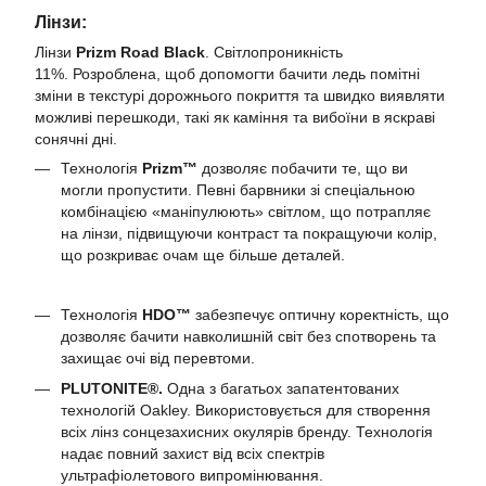
Лінзи:
Лінзи
Prizm Road Black
. Світлопроникність
11%. Розроблена, щоб допомогти бачити ледь помітні
зміни в текстурі дорожнього покриття та швидко виявляти
можливі перешкоди, такі як каміння та вибоїни в яскраві
сонячні дні.
Технологія
Prizm™
дозволяє побачити те, що ви
могли пропустити. Певні барвники зі спеціальною
комбінацією «маніпулюють» світлом, що потрапляє
на лінзи, підвищуючи контраст та покращуючи колір,
що розкриває очам ще більше деталей.
Технологія
HDO™
забезпечує оптичну коректність, що
дозволяє бачити навколишній світ без спотворень та
захищає очі від перевтоми.
PLUTONITE®.
Одна з багатьох запатентованих
технологій Oakley. Використовується для створення
всіх лінз сонцезахисних окулярів бренду. Технологія
надає повний захист від всіх спектрів
ультрафіолетового випромінювання.