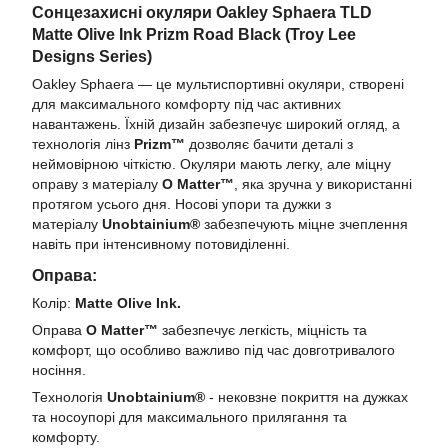
Cонцезахисні окуляри Oakley Sphaera TLD
Matte Olive Ink Prizm Road Black (
Troy Lee
Designs Series)
Oakley Sphaera — це мультиспортивні окуляри, створені
для максимального комфорту під час активних
навантажень. Їхній дизайн забезпечує широкий огляд, а
технологія лінз
Prizm™
дозволяє бачити деталі з
неймовірною чіткістю. Окуляри мають легку, але міцну
оправу з матеріалу
O Matter™
, яка зручна у використанні
протягом усього дня. Носові упори та дужки з
матеріалу
Unobtainium®
забезпечують міцне зчеплення
навіть при інтенсивному потовиділенні.
Оправа:
Колір:
Matte Olive Ink.
Оправа
O Matter™
забезпечує легкість, міцність та
комфорт, що особливо важливо під час довготривалого
носіння.
Технологія
Unobtainium®
- нековзне покриття на дужках
та носоупорі для максимального прилягання та
комфорту.