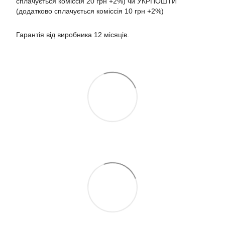
сплачується коміссія 20 грн +2%) чи УКРПОШТИ
(додатково сплачується коміссія 10 грн +2%)
Гарантія від виробника 12 місяців.