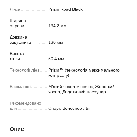
Лінза
Prizm Road Black
Ширина
оправи
134.2 мм
Довжина
завушника
130 мм
Висота
лінзи
50.4 мм
Технології лінз
Prizm™ (технологія максимального
контрасту)
В комлекті
М'який чохол-мішечок, Жорсткий
чохол, Додатковий носоупор
Рекомендовано
для
Спорт, Велоспорт, Біг
Опис