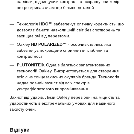
на лінзи, підвищуючи контраст та покращуючи колір,
що розкриває очам ще більше деталей.
Технологія
HDO™
забезпечує оптичну коректність, що
дозволяє бачити навколишній світ без спотворень та
захищає очі від перевтоми.
Oakley
HD POLARIZED™
- особливість лінз, яка
забезпечує покращене сприйняття глибини та
контрастності.
PLUTONITE®.
Одна з багатьох запатентованих
технологій Oakley. Використовується для створення
всіх лінз сонцезахисних окулярів бренду. Технологія
надає повний захист від всіх спектрів
ультрафіолетового випромінювання.
Захист від ударів. Лінзи Oakley перевірені на міцність та
ударостійкість в екстремальних умовах для надійного
захисту очей.
Відгуки