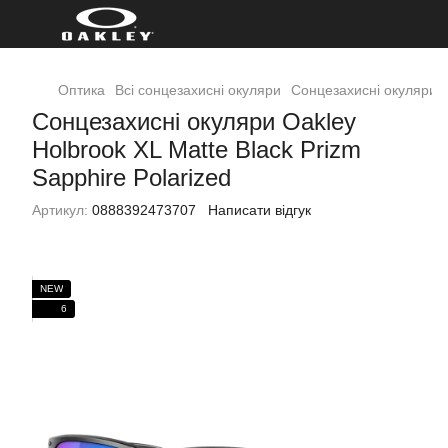
Оптика
Всі сонцезахисні окуляри
Cонцезахисні окуляри Oa
Cонцезахисні окуляри Oakley
Holbrook XL Matte Black Prizm
Sapphire Polarized
Артикул:
0888392473707
Написати відгук
NEW
6