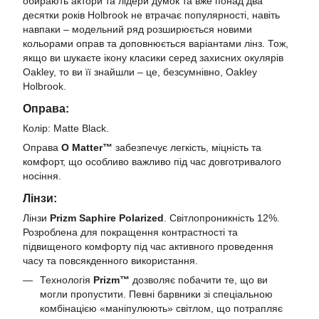
обирають актори та лідери думок та вже понад два
десятки років Holbrook не втрачає популярності, навіть
навпаки – модельний ряд розширюється новими
кольорами оправ та доповнюється варіантами лінз. Тож,
якщо ви шукаєте ікону класики серед захисних окулярів
Oakley, то ви її знайшли – це, безсумнівно, Oakley
Holbrook.
Оправа:
Колір: Matte Black.
Оправа
O Matter™
забезпечує легкість, міцність та
комфорт, що особливо важливо під час довготривалого
носіння.
Лінзи:
Лінзи
Prizm Saphire Polarized
. Світлопроникність 12%.
Розроблена для покращення контрастності та
підвищеного комфорту під час активного проведення
часу та повсякденного використання.
Технологія
Prizm™
дозволяє побачити те, що ви
могли пропустити. Певні барвники зі спеціальною
комбінацією «маніпулюють» світлом, що потрапляє