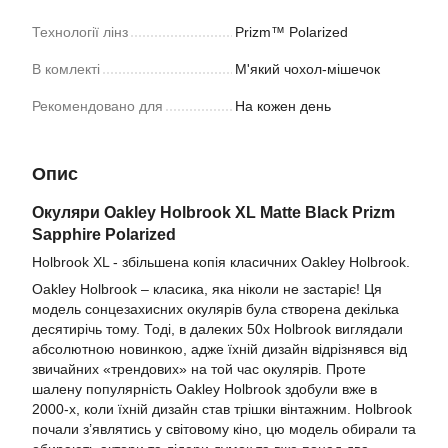
Технології лінз
Prizm™ Polarized
В комлекті
М'який чохол-мішечок
Рекомендовано для
На кожен день
Опис
Окуляри Oakley Holbrook XL
Matte Black Prizm
Sapphire Polarized
Holbrook XL - збільшена копія класичних Oakley Holbrook.
Oakley Holbrook – класика, яка ніколи не застаріє! Ця
модель сонцезахисних окулярів була створена декілька
десятирічь тому. Тоді, в далеких 50х Holbrook виглядали
абсолютною новинкою, адже їхній дизайн відрізнявся від
звичайних «трендових» на той час окулярів. Проте
шалену популярність Oakley Holbrook здобули вже в
2000-х, коли їхній дизайн став трішки вінтажним. Holbrook
почали з’являтись у світовому кіно, цю модель обирали та