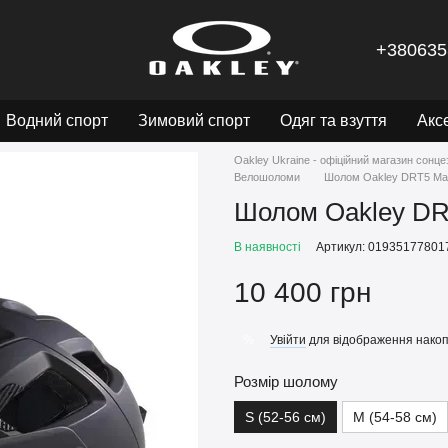
+380635
Водний спорт
Зимовий спорт
Одяг та взуття
Акс
Oakley Ukraine - офіційний магазин сонце
Велошоломи
Шолом Oakley DRT5 Ma
Шолом Oakley DR
В наявності
Артикул: 01935177801
10 400 грн
Увійти
для відображення накоп
%
Розмір шолому
S (52-56 см)
M (54-58 см)