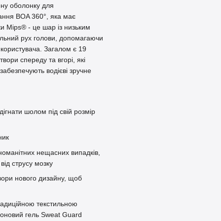
ену оболонку для
ання BOA 360°, яка має
и Mips® - це шар із низьким
альний рух голови, допомагаючи
 користувача. Загалом є 19
твори спереду та вгорі, які
забезпечують водієві зручне
ігнати шолом під свій розмір
ник
номанітних нещасних випадків,
від струсу мозку
твори нового дизайну, щоб
радиційною текстильною
коновий гель Sweat Guard