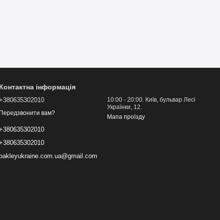
Контактна інформація
+380635302010
10:00 - 20:00. Київ, бульвар Лесі
Українки, 12.
Передзвонити вам?
Мапа проїзду
+380635302010
+380635302010
oakleyukraine.com.ua@gmail.com