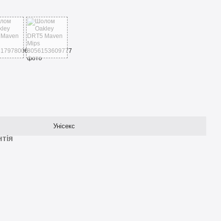
Унісекс
нтія