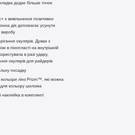
дкладка додає більше точок
c+ є вивільнення позитивно
 іонна дія допомагає усунути
 виробу
рігання окулярів. Дужки з
ізи в пінопласті на внутрішній
ристувача в разі удару,
ання окулярів для райдерів
альну посадку
 кольори лінз Prizm™, які можна
й для кольору шолома
 наклейка в комплекті