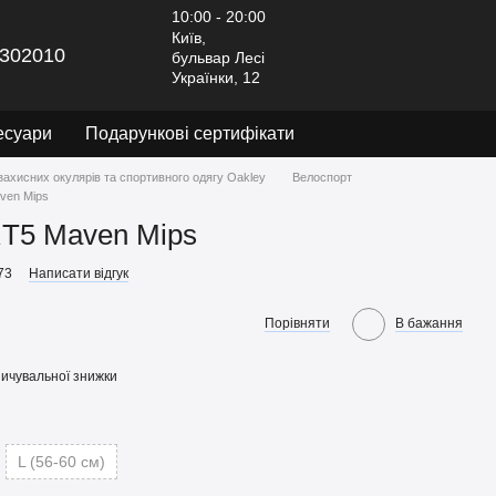
10:00 - 20:00
Київ,
302010
бульвар Лесі
Українки, 12
есуари
Подарункові сертифікати
захисних окулярів та спортивного одягу Oakley
Велоспорт
ven Mips
T5 Maven Mips
73
Написати відгук
Порівняти
В бажання
ичувальної знижки
L (56-60 см)