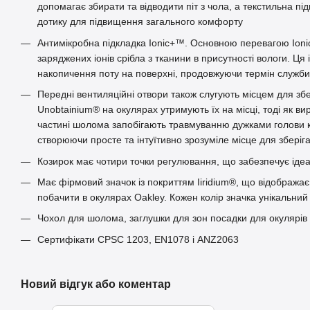
допомагає збирати та відводити піт з чола, а текстильна пі
дотику для підвищення загального комфорту
Антимікробна підкладка Ionic+™. Основною перевагою Ioni
заряджених іонів срібла з тканини в присутності вологи. Ця
накопичення поту на поверхні, продовжуючи термін служби
Передні вентиляційні отвори також слугують місцем для збе
Unobtainium® на окулярах утримують їх на місці, тоді як вир
частині шолома запобігають травмуванню дужками голови ко
створюючи просте та інтуїтивно зрозуміле місце для зберіг
Козирок має чотири точки регулювання, що забезпечує іде
Має фірмовий значок із покриттям Iiridium®, що відображає
побачити в окулярах Oakley. Кожен колір значка унікальни
Чохол для шолома, заглушки для зон посадки для окулярів і
Сертифікати CPSC 1203, EN1078 і ANZ2063
Новий відгук або коментар