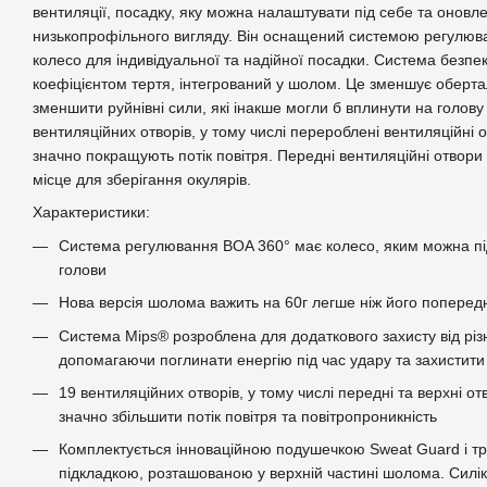
вентиляції, посадку, яку можна налаштувати під себе та оновл
низькопрофільного вигляду. Він оснащений системою регулюв
колесо для індивідуальної та надійної посадки. Система безпек
коефіцієнтом тертя, інтегрований у шолом. Це зменшує оберт
зменшити руйнівні сили, які інакше могли б вплинути на голову
вентиляційних отворів, у тому числі перероблені вентиляційні о
значно покращують потік повітря. Передні вентиляційні отвори 
місце для зберігання окулярів.
Характеристики:
Система регулювання BOA 360° має колесо, яким можна під
голови
Нова версія шолома важить на 60г легше ніж його поперед
Система Mips® розроблена для додаткового захисту від різ
допомагаючи поглинати енергію під час удару та захистити 
19 вентиляційних отворів, у тому числі передні та верхні о
значно збільшити потік повітря та повітропроникність
Комплектується інноваційною подушечкою Sweat Guard і т
підкладкою, розташованою у верхній частині шолома. Силі