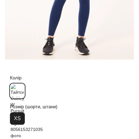
Колір
Розмір (шорти, штани)
XS