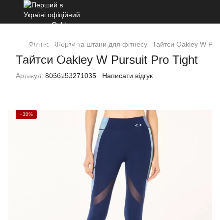
Фітнес
Шорти та штани для фітнесу
Тайтси Oakley W Purs
Тайтси Oakley W Pursuit Pro Tight
Артикул:
8056153271035
Написати відгук
−30%