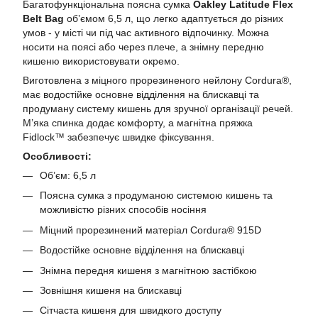
Багатофункціональна поясна сумка
Oakley Latitude Flex
Belt Bag
об’ємом 6,5 л, що легко адаптується до різних
умов - у місті чи під час активного відпочинку. Можна
носити на поясі або через плече, а знімну передню
кишеню використовувати окремо.
Виготовлена з міцного прорезиненого нейлону Cordura®,
має водостійке основне відділення на блискавці та
продуману систему кишень для зручної організації речей.
М’яка спинка додає комфорту, а магнітна пряжка
Fidlock™ забезпечує швидке фіксування.
Особливості:
Об’єм: 6,5 л
Поясна сумка з продуманою системою кишень та
можливістю різних способів носіння
Міцний прорезинений матеріал Cordura® 915D
Водостійке основне відділення на блискавці
Знімна передня кишеня з магнітною застібкою
Зовнішня кишеня на блискавці
Сітчаста кишеня для швидкого доступу