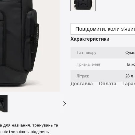
Повідомити, коли з'яви
Характеристики
Тип товару
Сумк
Призначення
На к
Літраж
28 л
Доставка
Оплата
Гара
на для навчання, тренувань та
іх і зовнішніх відділень