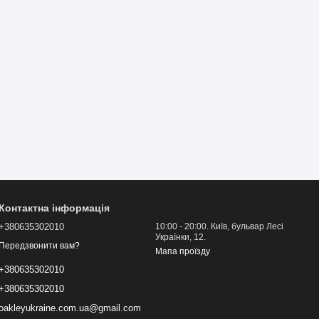
Контактна інформація
+380635302010
10:00 - 20:00. Київ, бульвар Лесі
Українки, 12.
Передзвонити вам?
Мапа проїзду
+380635302010
+380635302010
oakleyukraine.com.ua@gmail.com