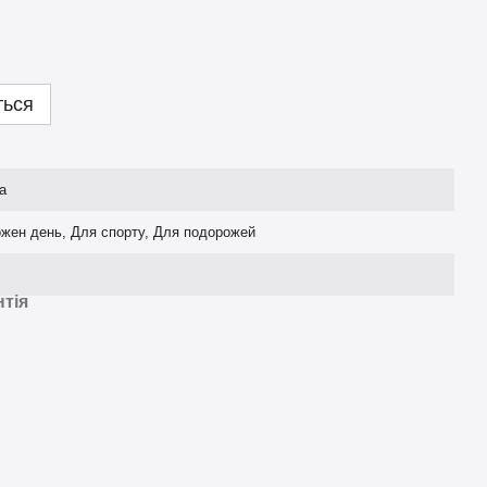
ться
а
ожен день, Для спорту, Для подорожей
нтія