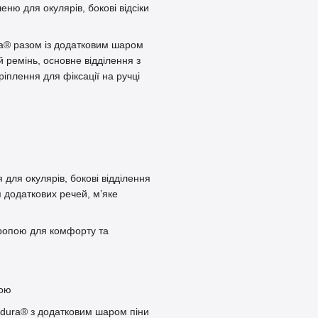
еню для окулярів, бокові відсіки
ra® разом із додатковим шаром
 ремінь, основне відділення з
ріплення для фіксації на ручці
 для окулярів, бокові відділення
я додаткових речей, м’яке
ропою для комфорту та
кою
rdura® з додатковим шаром піни