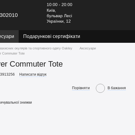
10:00 - 20:00
Київ,
302010
бульвар Лесі
Українки, 12
есуари
Подарункові сертифікати
захисних окулярів та спортивного одягу Oakley
Аксесуари
r Commuter Tote
er Commuter Tote
53913256
Написати відгук
Порівняти
В бажання
ичувальної знижки