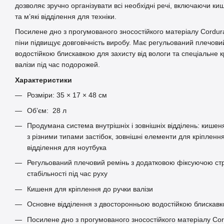
дозволяє зручно організувати всі необхідні речі, включаючи киш
та м’які відділення для техніки.
Посилене дно з прогумованого зносостійкого матеріалу Cordu
піни підвищує довговічність виробу. Має регульований плечовий
водостійкою блискавкою для захисту від вологи та спеціальне к
валізи під час подорожей.
Характеристики
Розміри: 35 × 17 × 48 см
Об’єм: 28 л
Продумана система внутрішніх і зовнішніх відділень: кишеня
з різними типами застібок, зовнішні елементи для кріпленн
відділення для ноутбука
Регульований плечовий ремінь з додатковою фіксуючою ст
стабільності під час руху
Кишеня для кріплення до ручки валізи
Основне відділення з двосторонньою водостійкою блискав
Посилене дно з прогумованого зносостійкого матеріалу Co