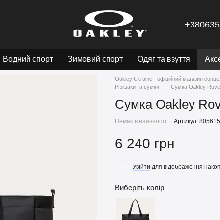
+380635
Водний спорт
Зимовий спорт
Одяг та взуття
Акс
Oakley Ukraine - офіційний магазин сонце
Рюкзаки та сумки
Сумка Oakley Rove
Сумка Oakley Rov
Немає в наявності
Артикул: 80561
6 240 грн
Увійти
для відображення накоп
%
Виберіть колір