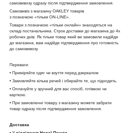
самовивозу одразу після підтвердження замовлення.
Самовивіз з магазину OAKLEY товарів
з позначкою «тільки ON-LINE».
Товари з позначкою «тільки онлайн» знаходяться на
складі постачальника. Строк доставки до магазина до 4х
робочих днів. Як тільки товар який ви замовили надійде
до магазина, вам надійде підтвердження про готовність
до самовивозу
Переваги:
• Приміряйте одяг чи взуття перед дзеркалом
• Замовляйте кілька речей і обирайте те, що підходить.
• Оплачуйте у зручний для вас спосіб, готівкою чи
карткою.
• При замовленні товару з магазину можете забрати
товар одразу після підтвердження замовлення.
Доставка
• У
в
ідділення Нової Пошти
.