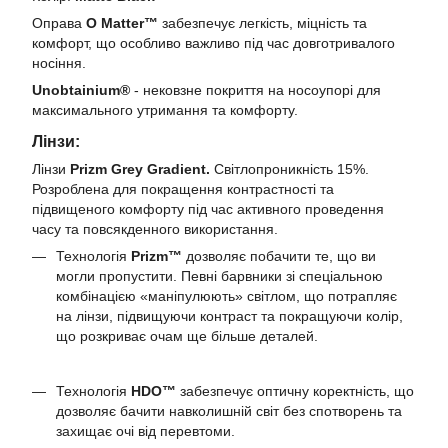
Оправа
O Matter™
забезпечує легкість, міцність та
комфорт, що особливо важливо під час довготривалого
носіння.
Unobtainium®
- нековзне покриття на носоупорі для
максимального утримання та комфорту.
Лінзи:
Лінзи
Prizm Grey Gradient.
Світлопроникність 15%.
Розроблена для покращення контрастності та
підвищеного комфорту під час активного проведення
часу та повсякденного використання.
Технологія
Prizm™
дозволяє побачити те, що ви
могли пропустити. Певні барвники зі спеціальною
комбінацією «маніпулюють» світлом, що потрапляє
на лінзи, підвищуючи контраст та покращуючи колір,
що розкриває очам ще більше деталей.
Технологія
HDO™
забезпечує оптичну коректність, що
дозволяє бачити навколишній світ без спотворень та
захищає очі від перевтоми.