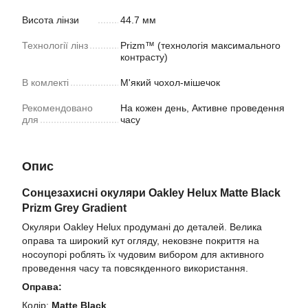
Висота лінзи
44.7 мм
Технології лінз
Prizm™ (технологія максимального
контрасту)
В комлекті
М'який чохол-мішечок
Рекомендовано
На кожен день, Активне проведення
для
часу
Опис
Сонцезахисні окуляри Oakley Helux Matte Black
Prizm Grey Gradient
Окуляри Oakley Helux продумані до деталей. Велика
оправа та широкий кут огляду, нековзне покриття на
носоупорі роблять їх чудовим вибором для активного
проведення часу та повсякденного використання.
Оправа:
Колір:
Matte Black