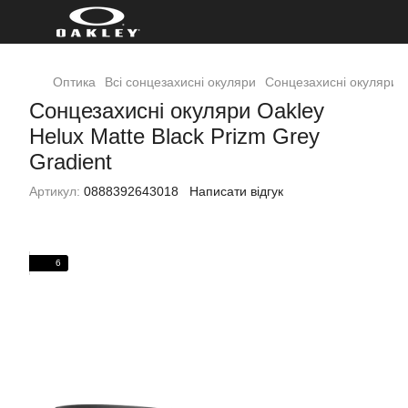
Оптика
Всі сонцезахисні окуляри
Сонцезахисні окуляри O
Сонцезахисні окуляри Oakley
Helux Matte Black Prizm Grey
Gradient
Артикул:
0888392643018
Написати відгук
6