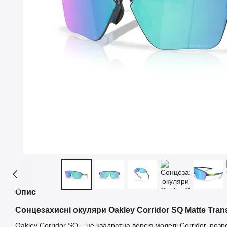
Опис
Сонцезахисні окуляри Oakley Corridor SQ Matte Trans
Oakley Corridor SQ – це квадратна версія моделі Corridor, роз