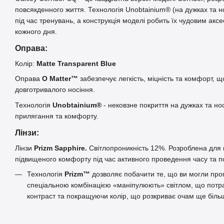
повсякденного життя. Технологія Unobtainium® (на дужках та 
під час тренувань, а конструкція моделі робить їх чудовим ак
кожного дня.
Оправа:
Колір:
Matte Transparent Blue
Оправа
O Matter™
забезпечує легкість, міцність та комфорт, 
довготривалого носіння.
Технологія
Unobtainium®
- нековзне покриття на дужках та н
прилягання та комфорту.
Лінзи:
Лінзи
Prizm Sapphire.
Світлопроникність 12%. Розроблена для 
підвищеного комфорту під час активного проведення часу та п
Технологія
Prizm™
дозволяє побачити те, що ви могли проп
спеціальною комбінацією «маніпулюють» світлом, що потра
контраст та покращуючи колір, що розкриває очам ще біль