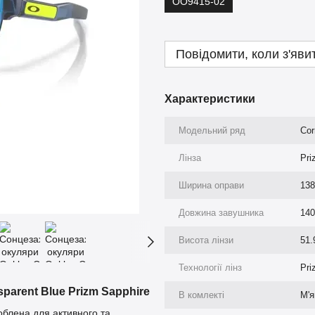
OO9415-02
Повідомити, коли з'яви
Характеристики
Модельний ряд
Cor
Лінза
Pri
Ширина оправи
13
Довжина завушника
14
Висота лінзи
51.
Технології лінз
Pri
parent Blue Prizm Sapphire
В комлекті
М'я
роблена для активного та