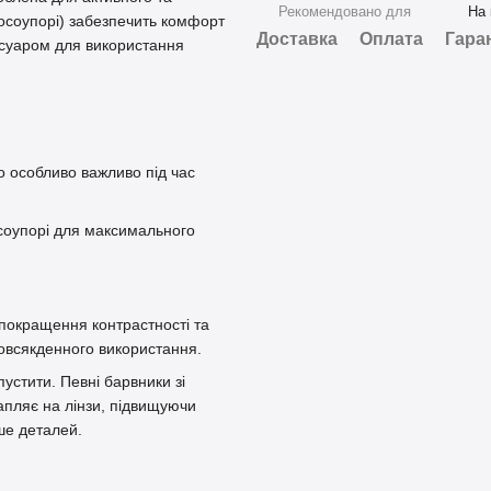
Рекомендовано для
На 
носоупорі) забезпечить комфорт
Доставка
Оплата
Гара
сесуаром для використання
що особливо важливо під час
осоупорі для максимального
покращення контрастності та
овсякденного використання.
устити. Певні барвники зі
пляє на лінзи, підвищуючи
ше деталей.