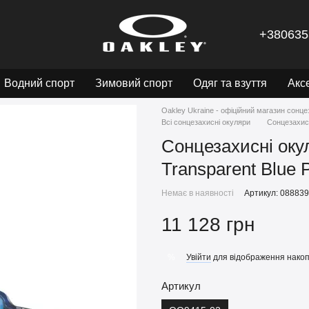
+380635
Водний спорт
Зимовий спорт
Одяг та взуття
Акс
Oakley Ukraine - офіційний магазин сонце
Всі сонцезахисні окуляри
Сонцезахисн
Сонцезахисні оку
Transparent Blue 
Немає в наявності
Артикул: 08883
11 128 грн
Увійти
для відображення накоп
%
Артикул