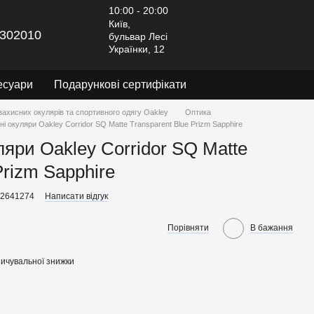
10:00 - 20:00
Київ,
302010
бульвар Лесі
Українки, 12
есуари
Подарункові сертифікати
захисних окулярів та спортивного одягу Oakley
Оптика
і окуляри Oakley Corridor SQ Matte Transparent Blue Prizm Sapphire
ляри Oakley Corridor SQ Matte
Prizm Sapphire
92641274
Написати відгук
Порівняти
В бажання
ичувальної знижки