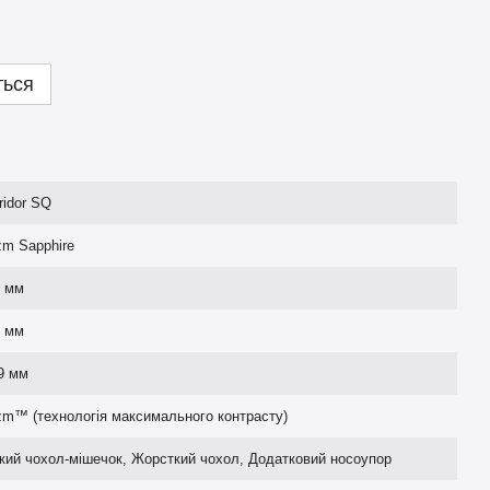
ться
ridor SQ
zm Sapphire
8 мм
0 мм
9 мм
zm™ (технологія максимального контрасту)
кий чохол-мішечок, Жорсткий чохол, Додатковий носоупор