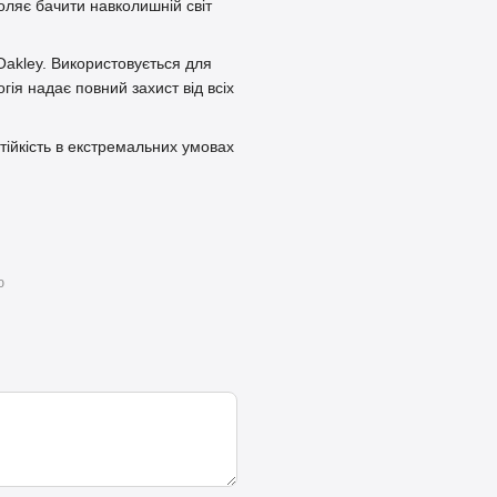
оляє бачити навколишній світ
Oakley. Використовується для
гія надає повний захист від всіх
стійкість в екстремальних умовах
ю