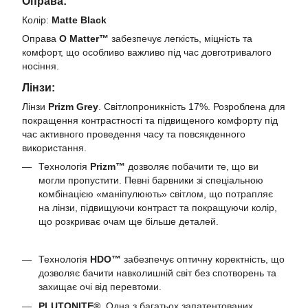
Оправа:
Колір:
Matte Black
Оправа
O Matter™
забезпечує легкість, міцність та
комфорт, що особливо важливо під час довготривалого
носіння.
Лінзи:
Лінзи
Prizm Grey
. Світлопроникність 17%. Розроблена для
покращення контрастності та підвищеного комфорту під
час активного проведення часу та повсякденного
використання.
Технологія
Prizm™
дозволяє побачити те, що ви
могли пропустити. Певні барвники зі спеціальною
комбінацією «маніпулюють» світлом, що потрапляє
на лінзи, підвищуючи контраст та покращуючи колір,
що розкриває очам ще більше деталей.
Технологія
HDO™
забезпечує оптичну коректність, що
дозволяє бачити навколишній світ без спотворень та
захищає очі від перевтоми.
PLUTONITE®.
Одна з багатьох запатентованих