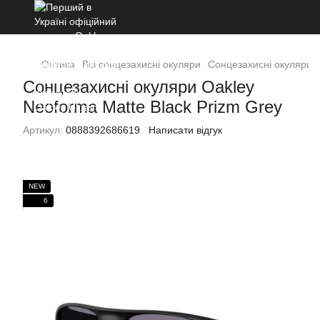
Оптика
Всі сонцезахисні окуляри
Сонцезахисні окуляри O
Сонцезахисні окуляри Oakley
Neoforma Matte Black Prizm Grey
Артикул:
0888392686619
Написати відгук
NEW
6