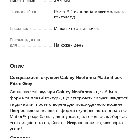
Висота лінзи
39.4 мм
Технології лінз
Prizm™ (технологія максимального
контрасту)
В комлекті
М'який чохол-мішечок
Рекомендовано
для
На кожен день
Опис
Сонцезахисні окуляри Oakley Neoforma Matte Black
Prizm Grey
Сонцезахисні окуляри
Oakley Neoforma
- це обтічна
форма та плавні контури, що створюють силует швидкості
та динаміки, проте створені для повсякденного носіння.
Підкреслюючи плавність форми окулярів, легка оправа O-
Matter™ розроблена для гнучкості, але водночас зберігає
свою міцність та надійність. Яскрава новинка, яка варта
уваги!