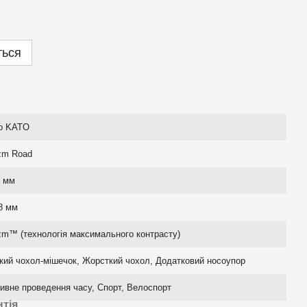
ться
lo KATO
zm Road
8 мм
8 мм
zm™ (технологія максимального контрасту)
кий чохол-мішечок, Жорсткий чохол, Додатковий носоупор
ивне проведення часу, Спорт, Велоспорт
нтія