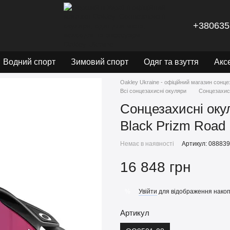
+380635
Водний спорт
Зимовий спорт
Одяг та взуття
Акс
Oakley Ukraine - офіційний магазин сонце
Всі сонцезахисні окуляри
Сонцезахисн
Сонцезахисні оку
Black Prizm Road
Немає в наявності
Артикул: 08883
16 848 грн
Увійти
для відображення накоп
%
Артикул