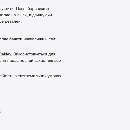
устити. Певні барвники зі
пляє на лінзи, підвищуючи
ше деталей.
оляє бачити навколишній світ
Oakley. Використовується для
гія надає повний захист від всіх
стійкість в екстремальних умовах
ю