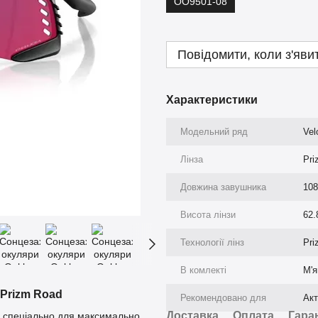
OO9501-08
Повідомити, коли з'яви
Характеристики
Модельний ряд
Ve
Лінза
Pri
Довжина завушника
10
Висота лінзи
62.
Технології лінз
Pri
В комлекті
М'я
 Prizm Road
Рекомендовано для
Акт
Доставка
Оплата
Гара
і спеціально для максимально