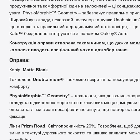
продуктивної та комфортної їзди на велосипеді – ці сонцезахисн
уваги. PhysioMorphic™ Geometry – забезпечує правильне прил
Широкий кут огляду, нековзний носоупор та дужки Unobtainium®
що створюють правильний аеродинамічний потік повітря, - це і 
Kato™ бездоганно інтегруються з шоломом Oakley® Aero.
Конструкція оправи створена таким чином, що дужки моде
комплект входить спеціальний чохол для зберігання.
Оправа:
Колір:
Matte Black
Технологія
Unobtainium®
- нековзне покриття на носоупорі д
комфорту.
PhysioMorphic™ Geometry* –
технологія, яка дозволяє створ
огляду та підвищеною жорсткістю в ключових місцях, імітуючи о
оправи та лінзи в зоні носа фактично зігнута, що повторює виг
фіксації.
Лінзи
Prizm Road
. Світлопроникність 20%. Розроблена, щоб до
зміни в текстурі дорожнього покриття та швидко виявляти можли
та вибоїни.