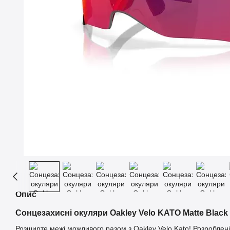
Опис
Сонцезахисні окуляри Oakley Velo KATO Matte Black
Розширте межі можливого разом з Oakley Velo Kato! Розроблен