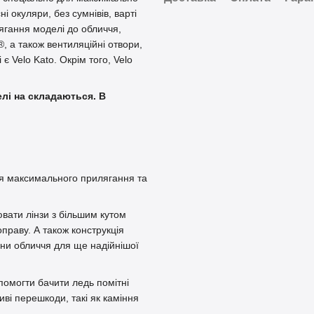
і окуляри, без сумнівів, варті
ягання моделі до обличчя,
, а також вентиляційні отвори,
є Velo Kato. Окрім того, Velo
лі на складаються. В
ля максимального прилягання та
ювати лінзи з більшим кутом
праву. А також конструкція
ини обличчя для ще надійнішої
помогти бачити ледь помітні
ві перешкоди, такі як каміння