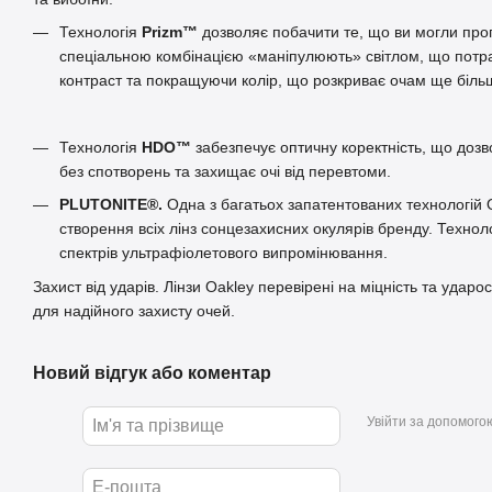
Технологія
Prizm™
дозволяє побачити те, що ви могли проп
спеціальною комбінацією «маніпулюють» світлом, що потра
контраст та покращуючи колір, що розкриває очам ще біль
Технологія
HDO™
забезпечує оптичну коректність, що дозв
без спотворень та захищає очі від перевтоми.
PLUTONITE®.
Одна з багатьох запатентованих технологій 
створення всіх лінз сонцезахисних окулярів бренду. Техноло
спектрів ультрафіолетового випромінювання.
Захист від ударів. Лінзи Oakley перевірені на міцність та ударо
для надійного захисту очей.
Новий відгук або коментар
Увійти за допомого