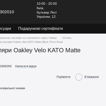
10:00 - 20:00
Київ,
302010
бульвар Лесі
Українки, 12
есуари
Подарункові сертифікати
захисних окулярів та спортивного одягу Oakley
Оптика
і окуляри Oakley Velo KATO Matte Black Prizm Road
ляри Oakley Velo KATO Matte
92666260
Написати відгук
Порівняти
В бажання
ичувальної знижки