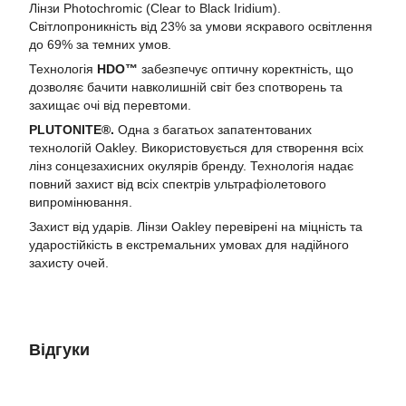
Лінзи Photochromic (Clear to Black Iridium).
Світлопроникність від 23% за умови яскравого освітлення
до 69% за темних умов.
Технологія
HDO™
забезпечує оптичну коректність, що
дозволяє бачити навколишній світ без спотворень та
захищає очі від перевтоми.
PLUTONITE®.
Одна з багатьох запатентованих
технологій Oakley. Використовується для створення всіх
лінз сонцезахисних окулярів бренду. Технологія надає
повний захист від всіх спектрів ультрафіолетового
випромінювання.
Захист від ударів. Лінзи Oakley перевірені на міцність та
ударостійкість в екстремальних умовах для надійного
захисту очей.
Відгуки