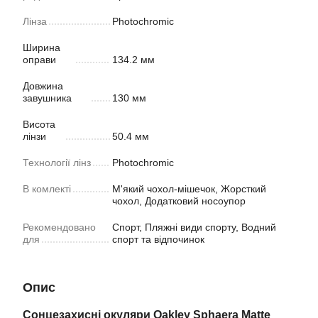
Лінза
Photochromic
Ширина
оправи
134.2 мм
Довжина
завушника
130 мм
Висота
лінзи
50.4 мм
Технології лінз
Photochromic
В комлекті
М'який чохол-мішечок, Жорсткий
чохол, Додатковий носоупор
Рекомендовано
Спорт, Пляжні види спорту, Водний
для
спорт та відпочинок
Опис
Сонцезахисні окуляри Oakley Sphaera Matte