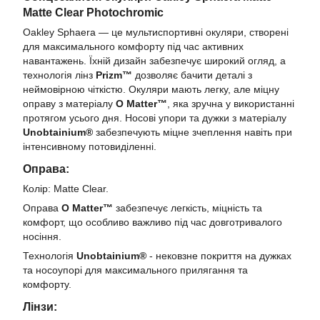
Matte Clear Photochromic
Oakley Sphaera — це мультиспортивні окуляри, створені
для максимального комфорту під час активних
навантажень. Їхній дизайн забезпечує широкий огляд, а
технологія лінз
Prizm™
дозволяє бачити деталі з
неймовірною чіткістю. Окуляри мають легку, але міцну
оправу з матеріалу
O Matter™
, яка зручна у використанні
протягом усього дня. Носові упори та дужки з матеріалу
Unobtainium®
забезпечують міцне зчеплення навіть при
інтенсивному потовиділенні.
Оправа:
Колір: Matte Clear.
Оправа
O Matter™
забезпечує легкість, міцність та
комфорт, що особливо важливо під час довготривалого
носіння.
Технологія
Unobtainium®
- нековзне покриття на дужках
та носоупорі для максимального прилягання та
комфорту.
Лінзи: