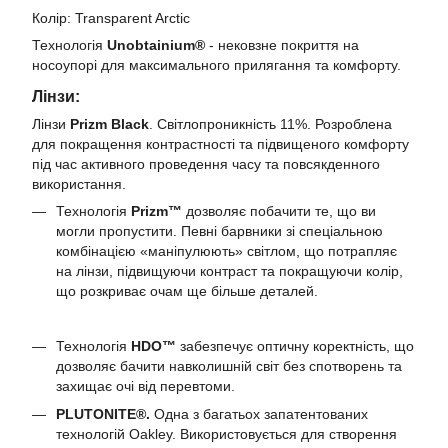
Колір: Transparent Arctic
Технологія
Unobtainium®
- нековзне покриття на
носоупорі для максимального прилягання та комфорту.
Лінзи:
Лінзи
Prizm Black
. Світлопроникність 11%. Розроблена
для покращення контрастності та підвищеного комфорту
під час активного проведення часу та повсякденного
використання.
Технологія
Prizm™
дозволяє побачити те, що ви
могли пропустити. Певні барвники зі спеціальною
комбінацією «маніпулюють» світлом, що потрапляє
на лінзи, підвищуючи контраст та покращуючи колір,
що розкриває очам ще більше деталей.
Технологія
HDO™
забезпечує оптичну коректність, що
дозволяє бачити навколишній світ без спотворень та
захищає очі від перевтоми.
PLUTONITE®.
Одна з багатьох запатентованих
технологій Oakley. Використовується для створення