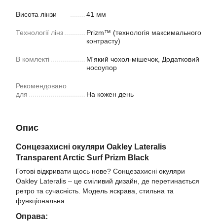
Висота лінзи
41 мм
Технології лінз
Prizm™ (технологія максимального
контрасту)
В комлекті
М'який чохол-мішечок, Додатковий
носоупор
Рекомендовано
для
На кожен день
Опис
Сонцезахисні окуляри Oakley Lateralis
Transparent Arctic Surf Prizm Black
Готові відкривати щось нове? Сонцезахисні окуляри
Oakley Lateralis – це сміливий дизайн, де перетинається
ретро та сучасність. Модель яскрава, стильна та
функціональна.
Оправа: