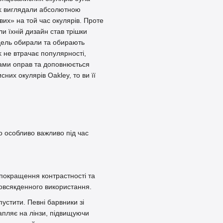
ook виглядали абсолютною
вих» на той час окулярів. Проте
и їхній дизайн став трішки
одель обирали та обирають
k не втрачає популярності,
ами оправ та доповнюється
них окулярів Oakley, то ви її
що особливо важливо під час
покращення контрастності та
овсякденного використання.
устити. Певні барвники зі
пляє на лінзи, підвищуючи