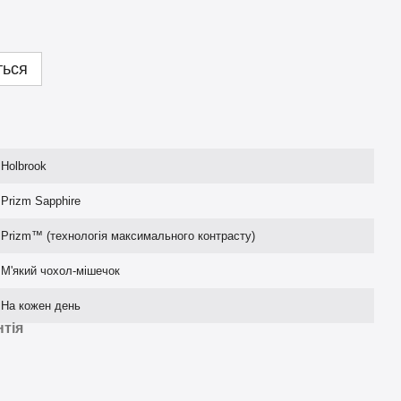
ться
Holbrook
Prizm Sapphire
Prizm™ (технологія максимального контрасту)
М'який чохол-мішечок
На кожен день
нтія