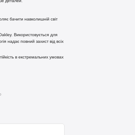
ше деталей.
оляє бачити навколишній світ
Oakley. Використовується для
гія надає повний захист від всіх
стійкість в екстремальних умовах
ю