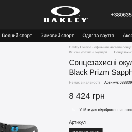
+380635
Водний спорт
Зимовий спорт
Одяг та взуття
Акс
Oakley Ukraine - офіційний магазин сонце
Всі сонцезахисні окуляри
Сонцезахисн
Сонцезахисні окул
Black Prizm Sapph
Немає в наявності
Артикул: 08883
8 424 грн
Увійти
для відображення накоп
%
Артикул