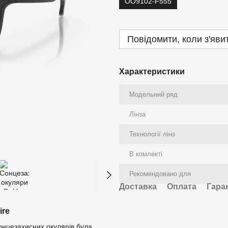
OO9102-F555
Повідомити, коли з'яви
Характеристики
Модельний ряд
Лінза
Технології лінз
В комлекті
Рекомендовано для
Доставка
Оплата
Гара
ire
сонцезахисних окулярів була