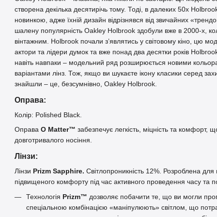
створена декілька десятирічь тому. Тоді, в далеких 50х Holbr
новинкою, адже їхній дизайн відрізнявся від звичайних «трендо
шалену популярність Oakley Holbrook здобули вже в 2000-х, кол
вінтажним. Holbrook почали з’являтись у світовому кіно, цю м
актори та лідери думок та вже понад два десятки років Holbroo
навіть навпаки – модельний ряд розширюється новими кольор
варіантами лінз. Тож, якщо ви шукаєте ікону класики серед захис
знайшли – це, безсумнівно, Oakley Holbrook.
Оправа:
Колір: Polished Black.
Оправа
O Matter™
забезпечує легкість, міцність та комфорт, 
довготривалого носіння.
Лінзи:
Лінзи
Prizm Sapphire.
Світлопроникність 12%. Розроблена для 
підвищеного комфорту під час активного проведення часу та п
Технологія
Prizm™
дозволяє побачити те, що ви могли проп
спеціальною комбінацією «маніпулюють» світлом, що потра