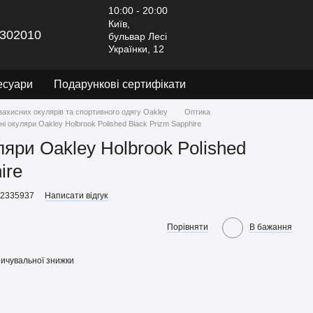
10:00 - 20:00
Київ,
302010
бульвар Лесі
Українки, 12
есуари
Подарункові сертифікати
захисних окулярів та спортивного одягу Oakley
Оптика
і окуляри Oakley Holbrook Polished Black Prizm Sapphire
яри Oakley Holbrook Polished
ire
92335937
Написати відгук
Порівняти
В бажання
ичувальної знижки