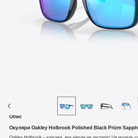
Опис
Окуляри Oakley Holbrook
Polished Black Prizm Sapph
Oakley Holbrook – класика, яка ніколи не застаріє! Ця модель 