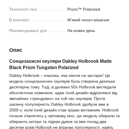
Технології лінз
Prizm™ Polarized
В комлекті
М'який чохол-мішечок
Рекомендовано для
На кожен день
Опис
Сонцезахисні окуляри Oakley Holbrook Matte
Black Prizm Tungsten Polarized
Oakley Holbrook – класика, яка ніколи не застаріє! Ця
модель сонцезахисних окулярів була створена декілька
десятирічь тому. Тоді, в далеких 50х Holbrook виглядали
абсолютною новинкою, адже їхній дизайн відрізнявся від
звичайних «трендових» на той час окулярів. Проте
шалену популярність Oakley Holbrook здобули вже в
2000-х, коли їхній дизайн став трішки вінтажним. Holbrook
почали з’являтись у світовому кіно, цю модель обирали та
обирають актори та лідери думок та вже понад два
десятки років Holbrook не втрачає популярності, навіть