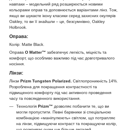
навпаки – модельний ряд розширюється новими
кольорами оправ та доповнюється варіантами лінз. Тож,
якщо ви шукаєте ікону класики серед захисних окулярів
Oakley, то ви її знайшли – це, безсумнівно, Oakley
Holbrook.
Оправа:
Колір: Matte Black.
Оправа
O Matter™
забезпечує легкість, міцність та
комфорт, що особливо важливо під час довготривалого
носіння.
Лінзи:
Лінзи
Prizm Tungsten Polarized
.
Світлопроникність 14%.
Розроблена для покращення контрастності та
підвищеного комфорту під час активного проведення
часу та повсякденного використання.
Технологія
Prizm™
дозволяє побачити те, що ви
могли пропустити. Певні барвники зі спеціальною
комбінацією «маніпулюють» світлом, що потрапляє
на лінзи, підвищуючи контраст та покращуючи колір,
що розкриває очам ще більше деталей.