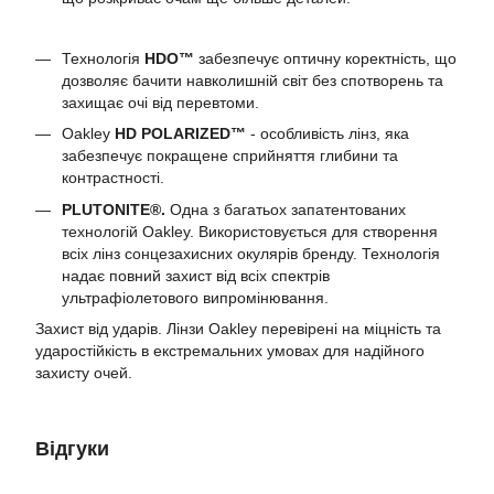
Технологія
HDO™
забезпечує оптичну коректність, що
дозволяє бачити навколишній світ без спотворень та
захищає очі від перевтоми.
Oakley
HD POLARIZED™
- особливість лінз, яка
забезпечує покращене сприйняття глибини та
контрастності.
PLUTONITE®.
Одна з багатьох запатентованих
технологій Oakley. Використовується для створення
всіх лінз сонцезахисних окулярів бренду. Технологія
надає повний захист від всіх спектрів
ультрафіолетового випромінювання.
Захист від ударів. Лінзи Oakley перевірені на міцність та
ударостійкість в екстремальних умовах для надійного
захисту очей.
Відгуки