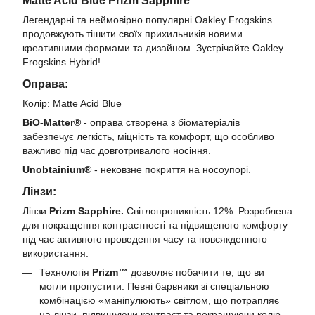
Matte Acid Blue Prizm Sapphire
Легендарні та неймовірно популярні Oakley Frogskins
продовжують тішити своїх прихильників новими
креативними формами та дизайном. Зустрічайте Oakley
Frogskins Hybrid!
Оправа:
Колір: Matte Acid Blue
BiO-Matter®
- оправа створена з біоматеріалів
забезпечує легкість, міцність та комфорт, що особливо
важливо під час довготривалого носіння.
Unobtainium®
- нековзне покриття на носоупорі.
Лінзи:
Лінзи
Prizm Sapphire.
Світлопроникність 12%. Розроблена
для покращення контрастності та підвищеного комфорту
під час активного проведення часу та повсякденного
використання.
Технологія
Prizm™
дозволяє побачити те, що ви
могли пропустити. Певні барвники зі спеціальною
комбінацією «маніпулюють» світлом, що потрапляє
на лінзи, підвищуючи контраст та покращуючи колір,