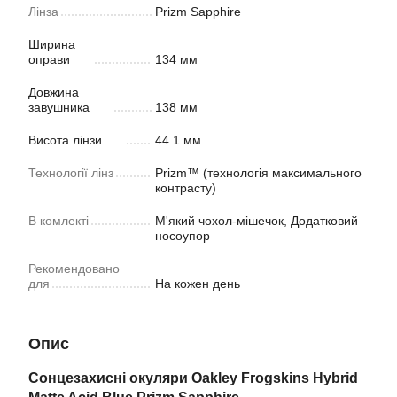
Лінза
Prizm Sapphire
Ширина
оправи
134 мм
Довжина
завушника
138 мм
Висота лінзи
44.1 мм
Технології лінз
Prizm™ (технологія максимального
контрасту)
В комлекті
М'який чохол-мішечок, Додатковий
носоупор
Рекомендовано
для
На кожен день
Опис
Сонцезахисні окуляри Oakley Frogskins Hybrid