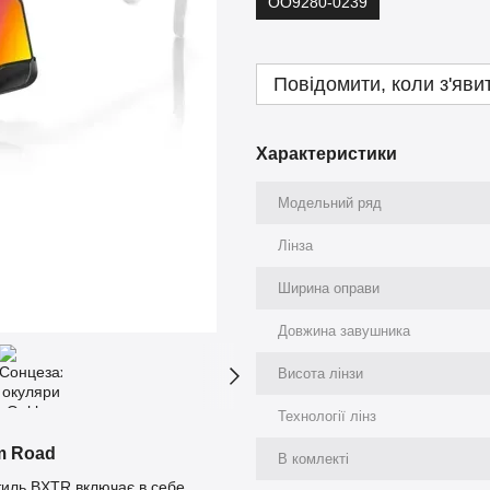
OO9280-0239
Повідомити, коли з'яви
Характеристики
Модельний ряд
Лінза
Ширина оправи
Довжина завушника
Висота лінзи
Технології лінз
m Road
В комлекті
Стиль BXTR включає в себе