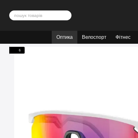
Перейти до основного контенту
Оптика
Велоспорт
Фітнес
6