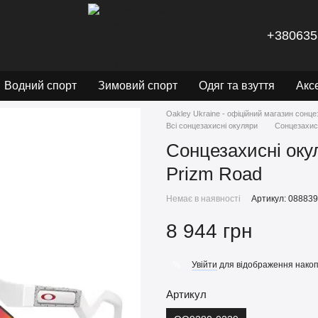
+380635
Водний спорт
Зимовий спорт
Одяг та взуття
Акс
Oakley Ukraine - офіційний магазин сонце
Всі сонцезахисні окуляри
Сонцезахисн
Сонцезахисні оку
Prizm Road
Немає в наявності
Артикул: 08883
8 944 грн
Увійти
для відображення накоп
%
Артикул