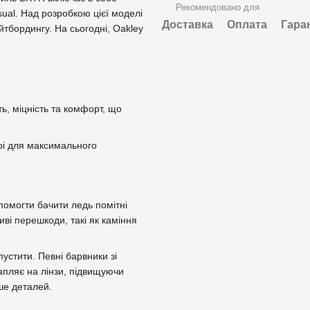
Рекомендовано для
sual. Над розробкою цієї моделі
Доставка
Оплата
Гара
тбордингу. На сьогодні, Oakley
ь, міцність та комфорт, що
рі для максимального
помогти бачити ледь помітні
ві перешкоди, такі як каміння
устити. Певні барвники зі
пляє на лінзи, підвищуючи
ше деталей.