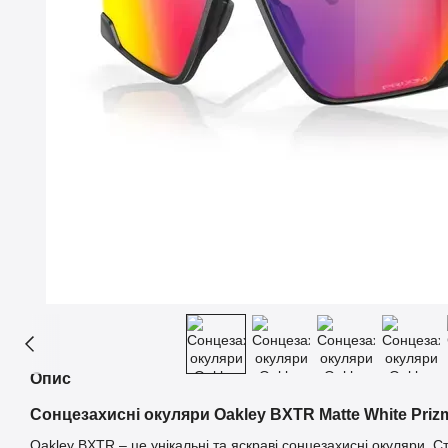
Опис
Сонцезахисні окуляри Oakley BXTR Matte White Priz
Oakley BXTR – це унікальні та яскраві сонцезахисні окуляри. 