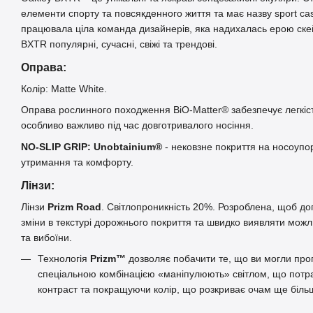
елементи спорту та повсякденного життя та має назву sport ca
працювала ціла команда дизайнерів, яка надихалась ерою скей
BXTR популярні, сучасні, свіжі та трендові.
Оправа:
Колір: Matte White.
Оправа рослинного походження BiO-Matter® забезпечує легкіст
особливо важливо під час довготривалого носіння.
NO-SLIP GRIP: Unobtainium®
- нековзне покриття на носоупо
утримання та комфорту.
Лінзи:
Лінзи
Prizm Road
. Світлопроникність 20%. Розроблена, щоб до
зміни в текстурі дорожнього покриття та швидко виявляти можли
та вибоїни.
Технологія
Prizm™
дозволяє побачити те, що ви могли проп
спеціальною комбінацією «маніпулюють» світлом, що потра
контраст та покращуючи колір, що розкриває очам ще біль