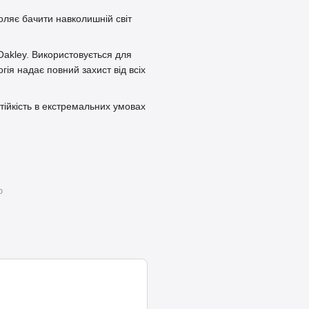
оляє бачити навколишній світ
Oakley. Використовується для
гія надає повний захист від всіх
стійкість в екстремальних умовах
ю