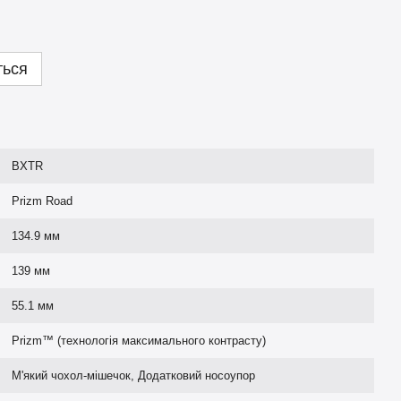
ться
BXTR
Prizm Road
134.9 мм
139 мм
55.1 мм
Prizm™ (технологія максимального контрасту)
М'який чохол-мішечок, Додатковий носоупор