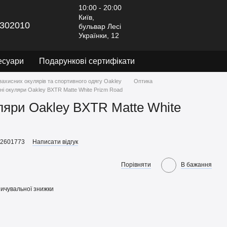
10:00 - 20:00
Київ,
302010
бульвар Лесі
Українки, 12
есуари
Подарункові сертифікати
захисних окулярів та спортивного одягу Oakley
Оптика
і окуляри Oakley BXTR Matte White Prizm Road
ляри Oakley BXTR Matte White
92601773
Написати відгук
Порівняти
В бажання
ичувальної знижки