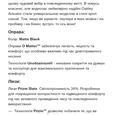
цьому чудовий вибір в повсякденному житті. В чомусь
класичні, але водночас неймовірно надійні Oakley
Actuator стали універсальною моделлю в стилі sport
casual. Тож, якщо ви шукаєте, окуляри в яких можна і на
пробіжку і на бізнес зустріч, то ось вони!
Оправа:
Колір:
Matte Black
Оправа
O Matter™
забезпечує легкість, міцність та
комфорт, що особливо важливо під час довготривалого
носіння.
Технологія
Unobtainium®
- нековзне покриття на дужках
та носоупорі для максимального прилягання та
комфорту.
Лінзи:
Лінзи
Prizm Slate
. Світлопроникність 34%. Розроблена
для покращення контрастності та підвищеного комфорту
під час активного проведення часу та повсякденного
використання.
Технологія
Prizm™
дозволяє побачити те, що ви