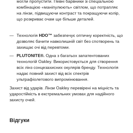
могли пропустити. Певні барвники зі спеціальною
комбінацією «маніпулюють» світлом, що потрапляє
на лінзи, підвищуючи контраст та покращуючи колір,
що розкриває очам ще більше деталей.
Технологія
HDO™
забезпечує оптичну коректність, що
дозволяє бачити навколишній світ без спотворень та
захищає очі від перевтоми.
PLUTONITE®.
Одна з багатьох запатентованих
технологій Oakley. Використовується для створення
всіх лінз сонцезахисних окулярів бренду. Технологія
надає повний захист від всіх спектрів
ультрафіолетового випромінювання.
Захист від ударів. Лінзи Oakley перевірені на міцність та
ударостійкість в екстремальних умовах для надійного
захисту очей.
Відгуки