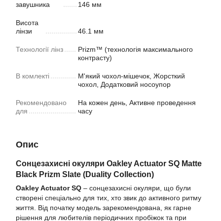
завушника
146 мм
Висота
лінзи
46.1 мм
Технології лінз
Prizm™ (технологія максимального
контрасту)
В комлекті
М'який чохол-мішечок, Жорсткий
чохол, Додатковий носоупор
Рекомендовано
На кожен день, Активне проведення
для
часу
Опис
Сонцезахисні окуляри Oakley Actuator SQ Matte
Black Prizm Slate (Duality Collection)
Oakley Actuator SQ
– сонцезахисні окуляри, що були
створені спеціально для тих, хто звик до активного ритму
життя. Від початку модель зарекомендована, як гарне
рішення для любителів періодичних пробіжок та при