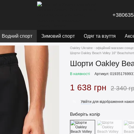
+380635
Водний спорт
Зимовий спорт
Одяг та взуття
Акс
Oakley Ukraine - офіційний магазин сонце
Шорти Oakley Beach Volley 16" Beachshort
Шорти Oakley Beac
В наявності
Артикул: 01935176993
1 638 грн
2 340 г
Увійти
для відображення накоп
%
Виберіть колір