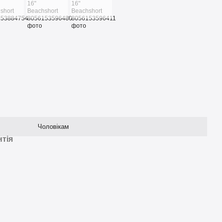
Чоловікам
нтія