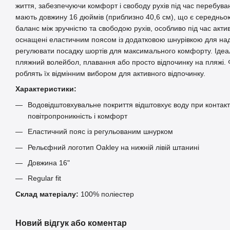
життя, забезпечуючи комфорт і свободу рухів під час перебува
мають довжину 16 дюймів (приблизно 40,6 см), що є середньо
баланс між зручністю та свободою рухів, особливо під час акти
оснащені еластичним поясом із додатковою шнурівкою для наді
регулювати посадку шортів для максимального комфорту. Ідеал
пляжний волейбол, плавання або просто відпочинку на пляжі. 
роблять їх відмінним вибором для активного відпочинку.
Характеристики:
Водовідштовхувальне покриття відштовхує воду при контакт
повітропроникність і комфорт
Еластичний пояс із регульованим шнурком
Рельєфний логотип Oakley на нижній лівій штанині
Довжина 16"
Regular fit
Склад матеріалу:
100% поліестер
Новий відгук або коментар