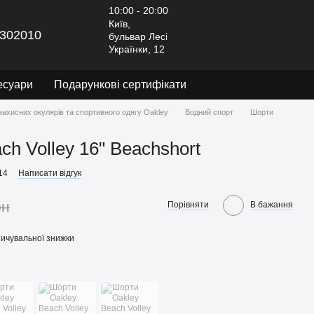
10:00 - 20:00
Київ,
302010
бульвар Лесі
Українки, 12
есуари
Подарункові сертифікати
захисних окулярів та спортивного одягу Oakley
Водний спорт
Шорти
h Volley 16" Beachshort
14
Написати відгук
рн
Порівняти
В бажання
ичувальної знижки