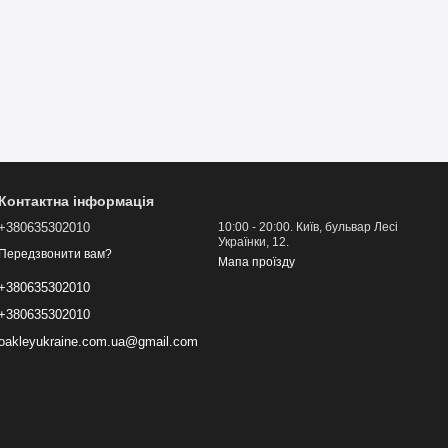
Контактна інформація
+380635302010
10:00 - 20:00. Київ, бульвар Лесі
Українки, 12.
Передзвонити вам?
Мапа проїзду
+380635302010
+380635302010
oakleyukraine.com.ua@gmail.com