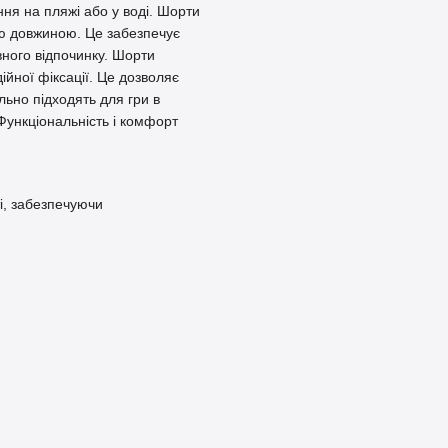
ння на пляжі або у воді. Шорти
ю довжиною. Це забезпечує
вного відпочинку. Шорти
йної фіксації. Це дозволяє
ьно підходять для гри в
Функціональність і комфорт
і, забезпечуючи