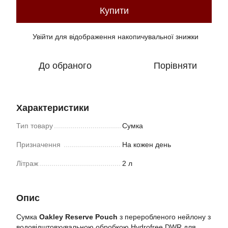
Купити
Увійти
для відображення накопичувальної знижки
%
До обраного
Порівняти
Характеристики
Тип товару
Сумка
Призначення
На кожен день
Літраж
2 л
Опис
Сумка
Oakley Reserve Pouch
з переробленого нейлону з
водовідштовхувальною обробкою Hydrofree DWR для