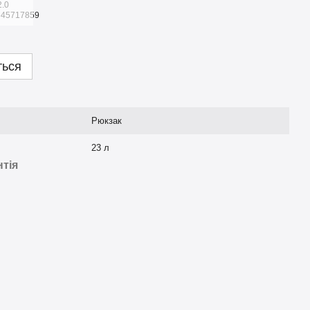
ться
Рюкзак
23 л
нтія