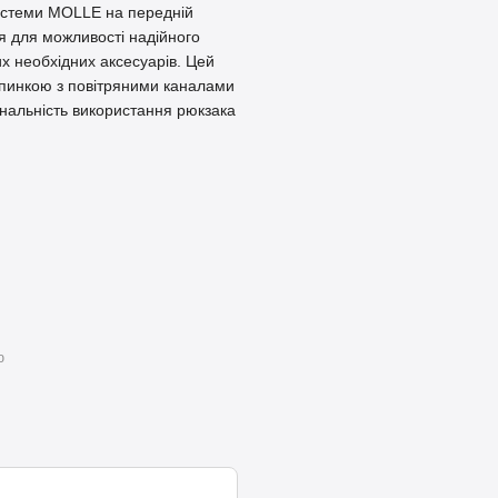
системи MOLLE на передній
ця для можливості надійного
их необхідних аксесуарів. Цей
пинкою з повітряними каналами
нальність використання рюкзака
ю