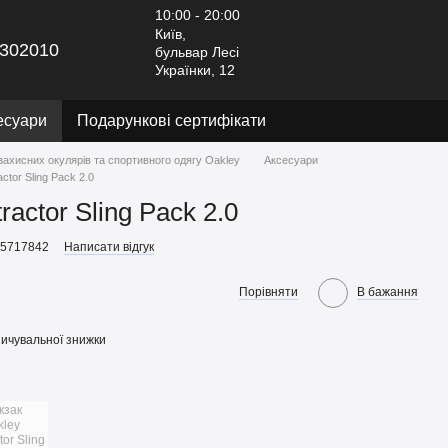
10:00 - 20:00
Київ,
302010
бульвар Лесі
Українки, 12
есуари
Подарункові сертифікати
захисних окулярів та спортивного одягу Oakley
Аксесуари
ctor Sling Pack 2.0
ractor Sling Pack 2.0
45717842
Написати відгук
Порівняти
В бажання
ичувальної знижки