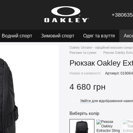
+380635
Водний спорт
Зимовий спорт
Одяг та взуття
Акс
Oakley Ukraine - офіційний магазин сонце
Рюкзаки та сумки
Рюкзак Oakley Extra
Рюкзак Oakley Ext
Немає в наявності
Артикул: 01906
4 680 грн
Увійти
для відображення накоп
%
Виберіть колір