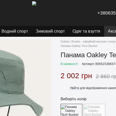
+380635
Водний спорт
Зимовий спорт
Одяг та взуття
Акс
Oakley Ukraine - офіційний магазин сонце
Панама Oakley Tech Bucket
Панама Oakley Te
В наявності
Артикул: 80561538837
2 002 грн
2 860 г
Увійти
для відображення накоп
%
Виберіть колір