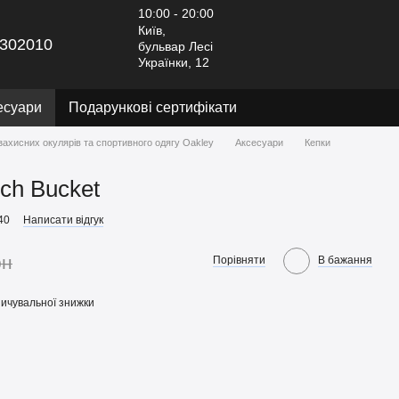
10:00 - 20:00
Київ,
302010
бульвар Лесі
Українки, 12
есуари
Подарункові сертифікати
захисних окулярів та спортивного одягу Oakley
Аксесуари
Кепки
ch Bucket
40
Написати відгук
рн
Порівняти
В бажання
ичувальної знижки