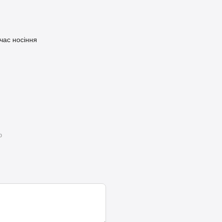
 час носіння
ю