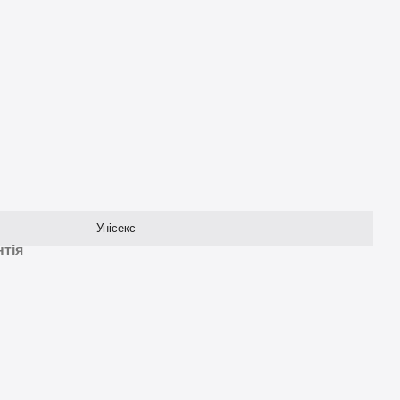
Унісекс
нтія