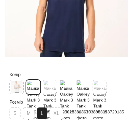
Колір
Розмір
S
M
L
XL