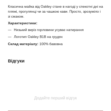
Класична майка від Oakley стане в нагоді у спекотні дні на
пляжі, прогулянці чи за чашкою кави. Просто, зрозуміло і
зі смаком.
Характеристики:
Низький виріз горловини усуває натирання
Логотип Oakley B1B на грудях
Склад матеріалу:
100% бавовна
Відгуки
Додайте перший відгук