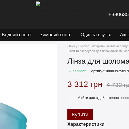
+380635
Водний спорт
Зимовий спорт
Одяг та взуття
Акс
Oakley Ukraine - офіційний магазин сонце
Лінзи та аксесуари для гірськолижних ма
Лінза для шолома
В наявності
Артикул: 08883925897
3 312 грн
4 732 г
Увійти
для відображення накоп
%
Купити
Характеристики