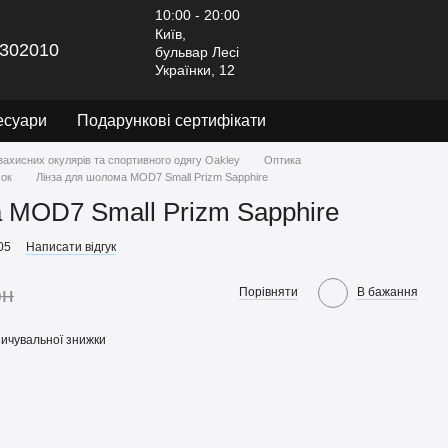
10:00 - 20:00
Київ,
302010
бульвар Лесі
Українки, 12
есуари
Подарункові сертифікати
захисних окулярів та спортивного одягу Oakley
Оптика
сок
Лінза для шолома MOD7 Small Prizm Sapphire
 MOD7 Small Prizm Sapphire
05
Написати відгук
рн
Порівняти
В бажання
ичувальної знижки