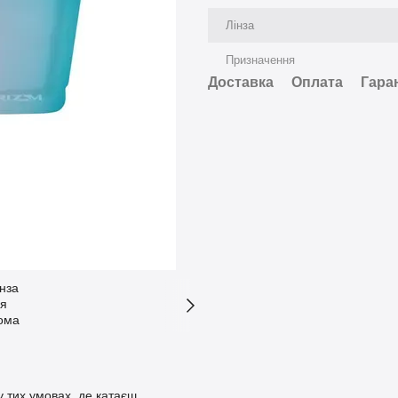
Лінза
Призначення
Доставка
Оплата
Гара
 тих умовах, де катаєш