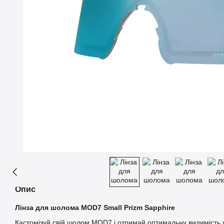
Опис
Лінза для шолома MOD7 Small Prizm Sapphire
Кастомізуй свій шолом MOD7 і отримай оптимальну видимість у