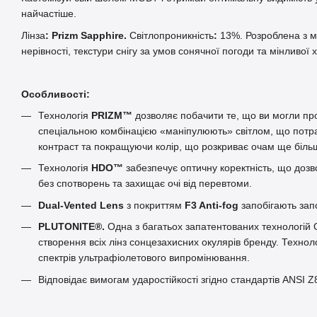
найчастіше.
Лінза
: Prizm Sapphire.
Світлопроникність
:
13%. Розроблена з м
нерівності, текстури снігу за умов сонячної погоди та мінливої 
Особливості:
Технологія
PRIZM™
дозволяє побачити те, що ви могли про
спеціальною комбінацією «маніпулюють» світлом, що потра
контраст та покращуючи колір, що розкриває очам ще біль
Технологія
HDO™
забезпечує оптичну коректність, що дозв
без спотворень та захищає очі від перевтоми.
Dual-Vented Lens
з покриттям
F3 Anti-fog
запобігають зап
PLUTONITE®.
Одна з багатьох запатентованих технологій 
створення всіх лінз сонцезахисних окулярів бренду. Техноло
спектрів ультрафіолетового випромінювання.
Відповідає вимогам ударостійкості згідно стандартів ANSI Z