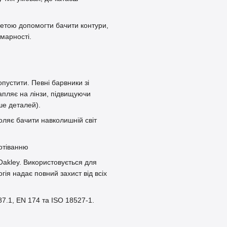
етою допомогти бачити контури,
хмарності.
пустити. Певні барвники зі
пляє на лінзи, підвищуючи
ше деталей).
оляє бачити навколишній світ
отіванню
Oakley. Використовується для
гія надає повний захист від всіх
87.1, EN 174 та ISO 18527-1.