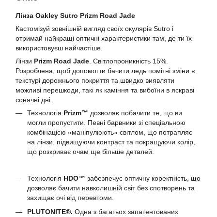
Лінза Oakley Sutro Prizm Road Jade
Кастомізуй зовнішній вигляд своїх окулярів Sutro і
отримай найкращі оптичні характеристики там, де ти їх
використовуєш найчастіше.
Лінзи
Prizm Road Jade
. Світлопроникність 15%.
Розроблена, щоб допомогти бачити ледь помітні зміни в
текстурі дорожнього покриття та швидко виявляти
можливі перешкоди, такі як каміння та вибоїни в яскраві
сонячні дні.
Технологія
Prizm™
дозволяє побачити те, що ви
могли пропустити. Певні барвники зі спеціальною
комбінацією «маніпулюють» світлом, що потрапляє
на лінзи, підвищуючи контраст та покращуючи колір,
що розкриває очам ще більше деталей.
Технологія
HDO™
забезпечує оптичну коректність, що
дозволяє бачити навколишній світ без спотворень та
захищає очі від перевтоми.
PLUTONITE®.
Одна з багатьох запатентованих