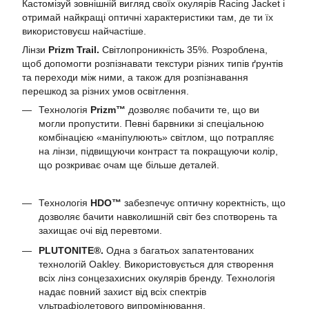
Кастомізуй зовнішній вигляд своїх окулярів Racing Jacket і
отримай найкращі оптичні характеристики там, де ти їх
використовуєш найчастіше.
Лінзи
Prizm Trail.
Світлопроникність 35%. Розроблена,
щоб допомогти розпізнавати текстури різних типів ґрунтів
та переходи між ними, а також для розпізнавання
перешкод за різних умов освітлення.
Технологія
Prizm™
дозволяє побачити те, що ви
могли пропустити. Певні барвники зі спеціальною
комбінацією «маніпулюють» світлом, що потрапляє
на лінзи, підвищуючи контраст та покращуючи колір,
що розкриває очам ще більше деталей.
Технологія
HDO™
забезпечує оптичну коректність, що
дозволяє бачити навколишній світ без спотворень та
захищає очі від перевтоми.
PLUTONITE®.
Одна з багатьох запатентованих
технологій Oakley. Використовується для створення
всіх лінз сонцезахисних окулярів бренду. Технологія
надає повний захист від всіх спектрів
ультрафіолетового випромінювання.