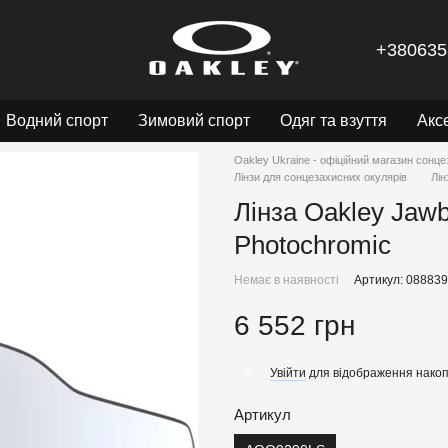
+380635
Водний спорт
Зимовий спорт
Одяг та взуття
Акс
Oakley Ukraine - офіційний магазин сонце
Лінзи для сонцезахисних окулярів
Лін
Лінза Oakley Jawbr
Photochromic
Немає в наявності
Артикул: 08883
6 552 грн
Увійти
для відображення накоп
%
Артикул