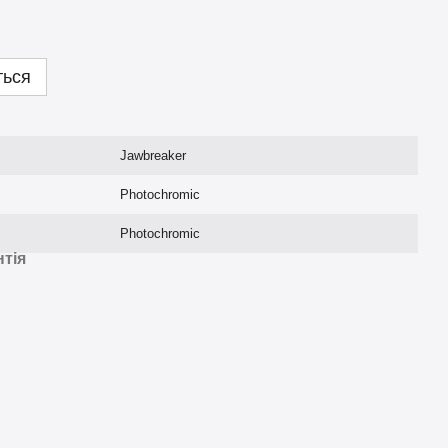
ться
Jawbreaker
Photochromic
Photochromic
нтія