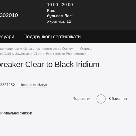
10:00 - 20:00
Київ,
302010
бульвар Лесі
Українки, 12
есуари
Подарункові сертифікати
захисних окулярів та спортивного одягу Oakley
Оптика
за Oakley Jawbreaker Clear to Black Iridium Photochromic
eaker Clear to Black Iridium
92337252
Написати відгук
Порівняти
В бажання
ичувальної знижки