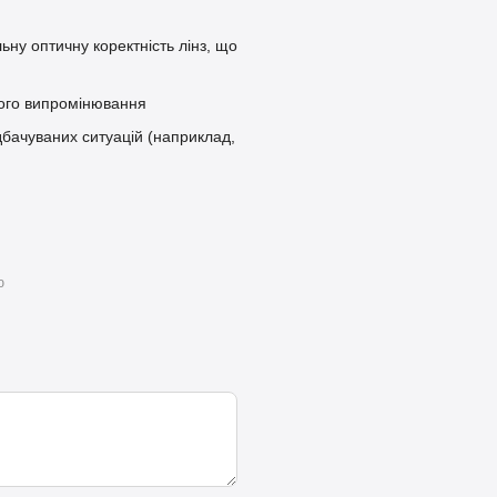
ьну оптичну коректність лінз, що
ового випромінювання
едбачуваних ситуацій (наприклад,
ю