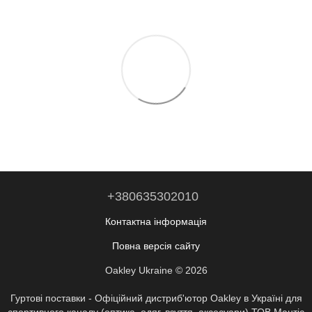
+380635302010
Контактна інформація
Повна версія сайту
Oakley Ukraine © 2026
Гуртові поставки - Офіційний дистриб'ютор Oakley в Україні для