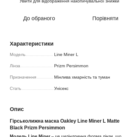
Увійти
для відображення накопичувальної знижки
%
До обраного
Порівняти
Характеристики
Модель
Line Miner L
Лінза
Prizm Persimmon
Призначення
Мінлива хмарність та туман
Стать
Унісекс
Опис
Гірськолижна маска Oakley Line Miner L Matte
Black Prizm Persimmon
Модель Line Miner
– це циліндрична форма лінзи, що