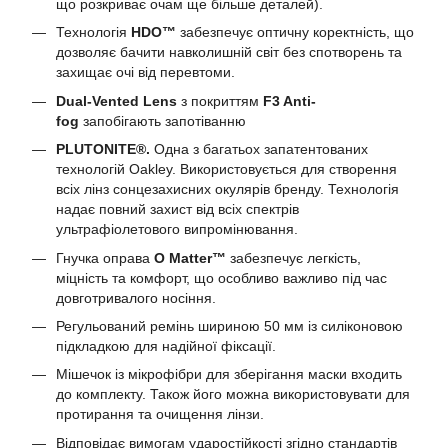
що розкриває очам ще більше деталей).
Технологія
HDO™
забезпечує оптичну коректність, що
дозволяє бачити навколишній світ без спотворень та
захищає очі від перевтоми.
Dual-Vented Lens
з покриттям
F3 Anti-
fog
запобігають запотіванню
PLUTONITE®.
Одна з багатьох запатентованих
технологій Oakley. Використовується для створення
всіх лінз сонцезахисних окулярів бренду. Технологія
надає повний захист від всіх спектрів
ультрафіолетового випромінювання.
Гнучка оправа
O Matter™
забезпечує легкість,
міцність та комфорт, що особливо важливо під час
довготривалого носіння.
Регульований ремінь шириною 50 мм із силіконовою
підкладкою для надійної фіксації.
Мішечок із мікрофібри для зберігання маски входить
до комплекту. Також його можна використовувати для
протирання та очищення лінзи.
Відповідає вимогам ударостійкості згідно стандартів