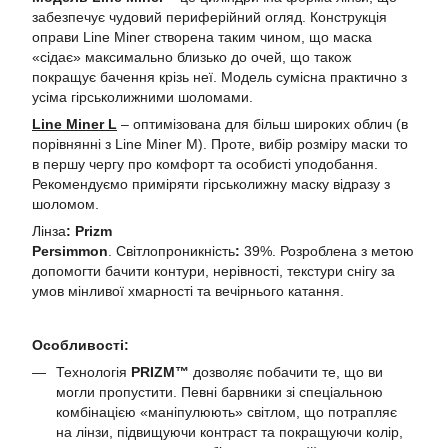
забезпечує чудовий периферійний огляд. Конструкція
оправи Line Miner створена таким чином, що маска
«сідає» максимально близько до очей, що також
покращує бачення крізь неї. Модель сумісна практично з
усіма гірськолижними шоломами.
Line Miner L
– оптимізована для більш широких облич (в
порівнянні з Line Miner M). Проте, вибір розміру маски то
в першу чергу про комфорт та особисті уподобання.
Рекомендуємо приміряти гірськолижну маску відразу з
шоломом.
Лінза
: Prizm
Persimmon
. Світлопроникність
:
39%. Розроблена з метою
допомогти бачити контури, нерівності, текстури снігу за
умов мінливої хмарності та вечірнього катання.
Особливості:
Технологія
PRIZM™
дозволяє побачити те, що ви
могли пропустити. Певні барвники зі спеціальною
комбінацією «маніпулюють» світлом, що потрапляє
на лінзи, підвищуючи контраст та покращуючи колір,