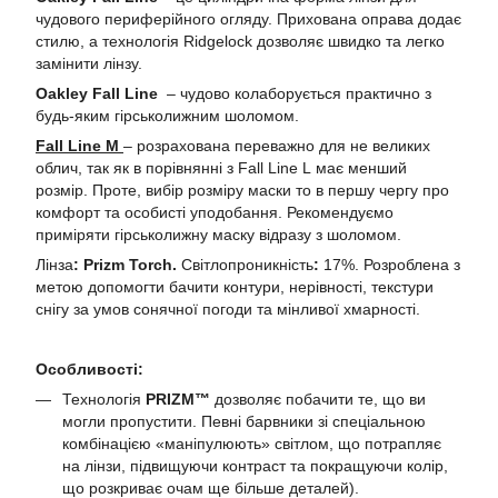
чудового периферійного огляду. Прихована оправа додає
стилю, а технологія Ridgelock дозволяє швидко та легко
замінити лінзу.
Oakley
Fall Line
– чудово колаборується практично з
будь-яким гірськолижним шоломом.
Fall Line M
– розрахована переважно для не великих
облич, так як в порівнянні з Fall Line L має менший
розмір. Проте, вибір розміру маски то в першу чергу про
комфорт та особисті уподобання. Рекомендуємо
приміряти гірськолижну маску відразу з шоломом.
Лінза
: Prizm Torch.
Світлопроникність
:
17%. Розроблена з
метою допомогти бачити контури, нерівності, текстури
снігу за умов сонячної погоди та мінливої хмарності.
Особливості:
Технологія
PRIZM™
дозволяє побачити те, що ви
могли пропустити. Певні барвники зі спеціальною
комбінацією «маніпулюють» світлом, що потрапляє
на лінзи, підвищуючи контраст та покращуючи колір,
що розкриває очам ще більше деталей).