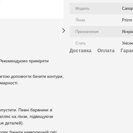
Модель
Canop
Лінза
Prizm
Призначення
Яскра
Стать
Унісе
Доставка
Оплата
Гара
 Рекомендуємо приміряти
етою допомогти бачити контури,
хмарності.
пустити. Певні барвники зі
пляє на лінзи, підвищуючи
ше деталей).
оляє бачити навколишній світ