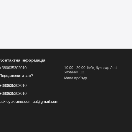
Контактна інформація
+380635302010
10:00 - 20:00. Київ, бульвар Лесі
Українки, 12.
Передзвонити вам?
Мапа проїзду
+380635302010
+380635302010
oakleyukraine.com.ua@gmail.com