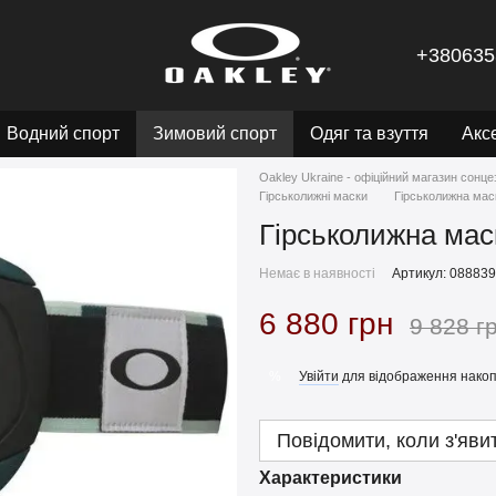
+380635
Водний спорт
Зимовий спорт
Одяг та взуття
Акс
Oakley Ukraine - офіційний магазин сонце
Гірськолижні маски
Гірськолижна мас
Гірськолижна мас
Немає в наявності
Артикул: 08883
6 880 грн
9 828 г
Увійти
для відображення накоп
%
Повідомити, коли з'яви
Характеристики