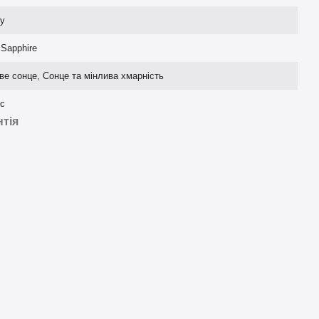
y
 Sapphire
ве сонце, Сонце та мінлива хмарність
кс
нтія