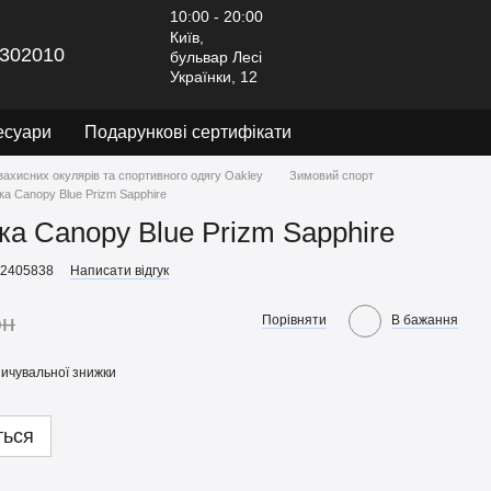
10:00 - 20:00
Київ,
302010
бульвар Лесі
Українки, 12
есуари
Подарункові сертифікати
захисних окулярів та спортивного одягу Oakley
Зимовий спорт
ка Canopy Blue Prizm Sapphire
ка Canopy Blue Prizm Sapphire
92405838
Написати відгук
рн
Порівняти
В бажання
ичувальної знижки
ться