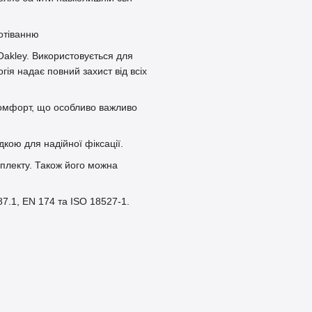
отіванню
Oakley. Використовується для
гія надає повний захист від всіх
 комфорт, що особливо важливо
кою для надійної фіксації.
мплекту. Також його можна
87.1, EN 174 та ISO 18527-1.