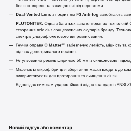
без спотворень та захищає очі від перевтоми.
Dual-Vented Lens
з покриттям
F3 Anti-fog
запобігають зап
PLUTONITE®.
Одна з багатьох запатентованих технологій 
створення всіх лінз сонцезахисних окулярів бренду. Техноло
спектрів ультрафіолетового випромінювання.
Гнучка оправа
O Matter™
забезпечує легкість, міцність та
під час довготривалого носіння.
Регульований ремінь шириною 50 мм із силіконовою підклад
Мішечок із мікрофібри для зберігання маски входить до ко
використовувати для протирання та очищення лінзи.
Відповідає вимогам ударостійкості згідно стандартів ANSI Z
Новий відгук або коментар