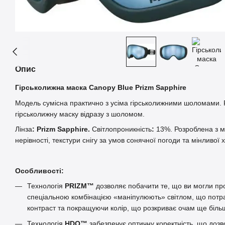
Опис
Гірськолижна маска Canopy Blue Prizm Sapphire
Модель сумісна практично з усіма гірськолижними шоломами.
гірськолижну маску відразу з шоломом.
Лінза
: Prizm Sapphire.
Світлопроникність
:
13%. Розроблена з м
нерівності, текстури снігу за умов сонячної погоди та мінливої 
Особливості:
Технологія
PRIZM™
дозволяє побачити те, що ви могли про
спеціальною комбінацією «маніпулюють» світлом, що потра
контраст та покращуючи колір, що розкриває очам ще біль
Технологія
HDO™
забезпечує оптичну коректність, що дозв