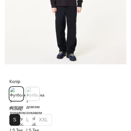
Колір
Розмір
S
L
XXL