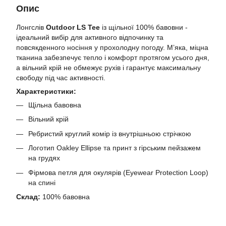
Опис
Лонгслів
Outdoor LS Tee
із щільної 100% бавовни -
ідеальний вибір для активного відпочинку та
повсякденного носіння у прохолодну погоду. М’яка, міцна
тканина забезпечує тепло і комфорт протягом усього дня,
а вільний крій не обмежує рухів і гарантує максимальну
свободу під час активності.
Характеристики:
Щільна бавовна
Вільний крій
Ребристий круглий комір із внутрішньою стрічкою
Логотип Oakley Ellipse та принт з гірським пейзажем
на грудях
Фірмова петля для окулярів (Eyewear Protection Loop)
на спині
Склад:
100% бавовна