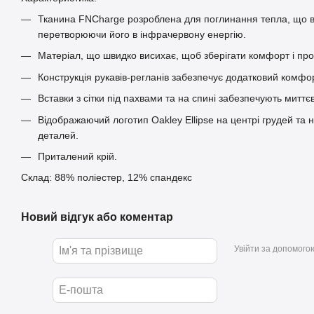
Тканина FNCharge розроблена для поглинання тепла, що ви
перетворюючи його в інфрачервону енергію.
Матеріал, що швидко висихає, щоб зберігати комфорт і про
Конструкція рукавів-регланів забезпечує додатковий комфорт
Вставки з сітки під пахвами та на спині забезпечують митт
Відображаючий логотип Oakley Ellipse на центрі грудей та 
деталей.
Приталений крій.
Склад: 88% поліестер, 12% спандекс
Новий відгук або коментар
Увійти за допомого