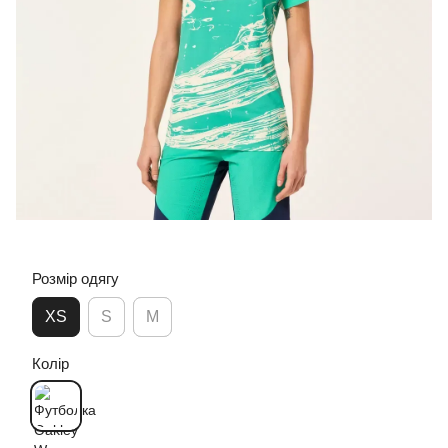
Розмір одягу
XS
S
M
Колір