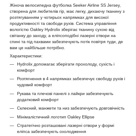
Жіноча велосипедна футболка Seeker Airline SS Jersey,
створена для любителів гір, має легку, дихаючу тканину з
розтягуванням у чотирьох напрямках для високої
продуктивності та свободи рухів. Система управління
вологістю Oakley Hydrolix зберігає тканину сухою від
світанку до заходу, а еліпсоподібні лазерні отвори на
спині та під пахвами забезпечують потік повітря туди, де
вам це найбільше потрібно.
Характеристики:
Hydrolix допомагає зберігати прохолоду, сухість і
комфорт
Розтягнення в 4 напрямках забезпечує свободу рухів і
чудовий комфорт
Рукава та плечові панелі з лайкри забезпечують
додатковий комфорт
Склеєний, манжети та низ забезпечують довговічність
Мінімалістичний логотип Oakley Ellipse
Стратегічно розташовані лазерні отвори у формі
еліпса забезпечують охолодження