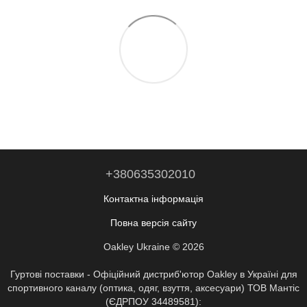
+380635302010
Контактна інформація
Повна версія сайту
Oakley Ukraine © 2026
Гуртові поставки - Офіційний дистриб'ютор Oakley в Україні для
спортивного каналу (оптика, одяг, взуття, аксесуари) ТОВ Мантіс
(ЄДРПОУ 34489581):