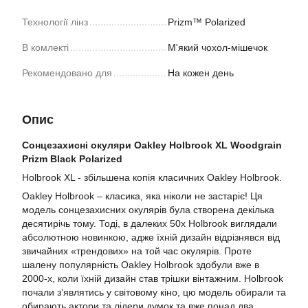
Технології лінз
Prizm™ Polarized
В комлекті
М'який чохол-мішечок
Рекомендовано для
На кожен день
Опис
Cонцезахисні окуляри Oakley Holbrook XL Woodgrain
Prizm Black Polarized
Holbrook XL - збільшена копія класичних Oakley Holbrook.
Oakley Holbrook – класика, яка ніколи не застаріє! Ця
модель сонцезахисних окулярів була створена декілька
десятирічь тому. Тоді, в далеких 50х Holbrook виглядали
абсолютною новинкою, адже їхній дизайн відрізнявся від
звичайних «трендових» на той час окулярів. Проте
шалену популярність Oakley Holbrook здобули вже в
2000-х, коли їхній дизайн став трішки вінтажним. Holbrook
почали з’являтись у світовому кіно, цю модель обирали та
обирають актори та лідери думок та вже понад два