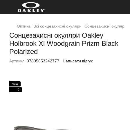
Оптика
Всі сонцезахисні окуляри
Cонцезахисні окуляри O
Cонцезахисні окуляри Oakley
Holbrook Xl Woodgrain Prizm Black
Polarized
Артикул:
07895653242777
Написати відгук
NEW
6