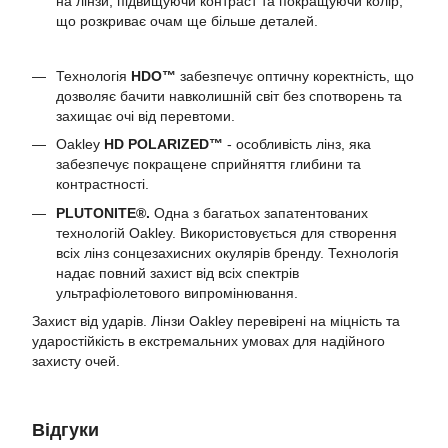
на лінзи, підвищуючи контраст та покращуючи колір,
що розкриває очам ще більше деталей.
Технологія
HDO™
забезпечує оптичну коректність, що
дозволяє бачити навколишній світ без спотворень та
захищає очі від перевтоми.
Oakley
HD POLARIZED™
- особливість лінз, яка
забезпечує покращене сприйняття глибини та
контрастності.
PLUTONITE®.
Одна з багатьох запатентованих
технологій Oakley. Використовується для створення
всіх лінз сонцезахисних окулярів бренду. Технологія
надає повний захист від всіх спектрів
ультрафіолетового випромінювання.
Захист від ударів. Лінзи Oakley перевірені на міцність та
ударостійкість в екстремальних умовах для надійного
захисту очей.
Відгуки