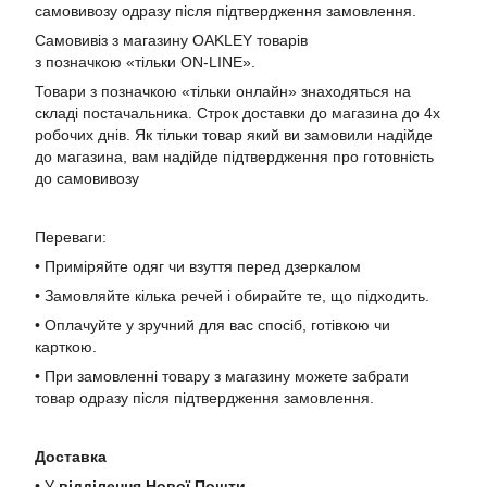
самовивозу одразу після підтвердження замовлення.
Самовивіз з магазину OAKLEY товарів
з позначкою «тільки ON-LINE».
Товари з позначкою «тільки онлайн» знаходяться на
складі постачальника. Строк доставки до магазина до 4х
робочих днів. Як тільки товар який ви замовили надійде
до магазина, вам надійде підтвердження про готовність
до самовивозу
Переваги:
• Приміряйте одяг чи взуття перед дзеркалом
• Замовляйте кілька речей і обирайте те, що підходить.
• Оплачуйте у зручний для вас спосіб, готівкою чи
карткою.
• При замовленні товару з магазину можете забрати
товар одразу після підтвердження замовлення.
Доставка
• У
в
ідділення Нової Пошти
.