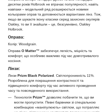
десятки років Holbrook не втрачає популярності, навіть
навпаки – модельний ряд розширюється новими
кольорами оправ та доповнюється варіантами лінз. Тож,
якщо ви шукаєте ікону класики серед захисних окулярів
Oakley, то ви її знайшли – це, безсумнівно, Oakley
Holbrook.
Оправа:
Колір: Woodgrain.
Оправа
O Matter™
забезпечує легкість, міцність та
комфорт, що особливо важливо під час довготривалого
носіння.
Лінзи:
Лінзи
Prizm Black Polarized
. Світлопроникність 11%.
Розроблена для покращення контрастності та
підвищеного комфорту під час активного проведення
часу та повсякденного використання.
Технологія
Prizm™
дозволяє побачити те, що ви
могли пропустити. Певні барвники зі спеціальною
комбінацією «маніпулюють» світлом, що потрапляє