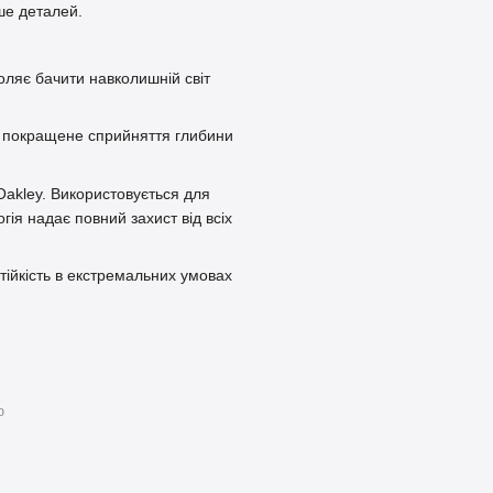
ше деталей.
оляє бачити навколишній світ
ує покращене сприйняття глибини
Oakley. Використовується для
гія надає повний захист від всіх
стійкість в екстремальних умовах
ю