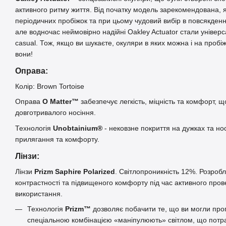
активного ритму життя. Від початку модель зарекомендована, 
періодичних пробіжок та при цьому чудовий вибір в повсякденн
але водночас неймовірно надійні Oakley Actuator стали універ
casual. Тож, якщо ви шукаєте, окуляри в яких можна і на пробіжку
вони!
Оправа:
Колір: Brown Tortoise
Оправа
O Matter™
забезпечує легкість, міцність та комфорт, 
довготривалого носіння.
Технологія
Unobtainium®
- нековзне покриття на дужках та н
прилягання та комфорту.
Лінзи:
Лінзи
Prizm Saphire Polarized
. Світлопроникність 12%. Розро
контрастності та підвищеного комфорту під час активного про
використання.
Технологія
Prizm™
дозволяє побачити те, що ви могли проп
спеціальною комбінацією «маніпулюють» світлом, що потра