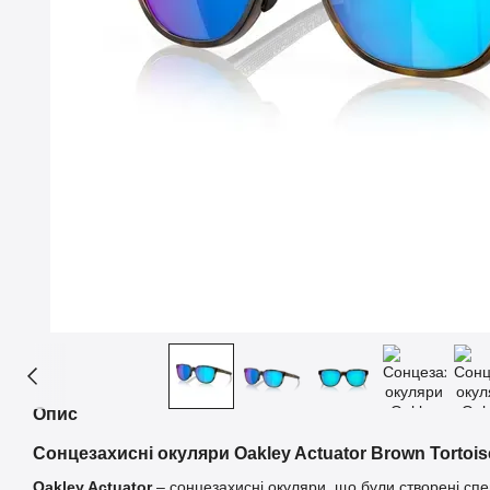
Опис
Сонцезахисні окуляри Oakley Actuator Brown Tortoise
Oakley Actuator
– сонцезахисні окуляри, що були створені спец