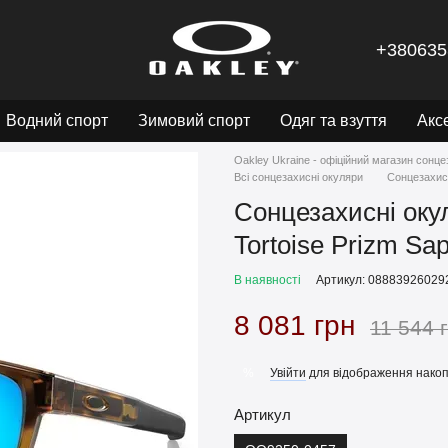
+380635
Водний спорт
Зимовий спорт
Одяг та взуття
Акс
Oakley Ukraine - офіційний магазин сонце
Всі сонцезахисні окуляри
Cонцезахисн
Cонцезахисні оку
Tortoise Prizm Sap
В наявності
Артикул: 08883926029
8 081 грн
11 544 
Увійти
для відображення накоп
%
Артикул