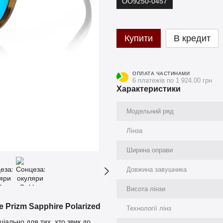
OO9250-0457
Купити
В кредит
ОПЛАТА ЧАСТИНАМИ
6 платежів по 1 924.00 грн
Характеристики
Модельний ряд
Лінза
Ширина оправи
Довжина завушника
Висота лінзи
 Prizm Sapphire Polarized
Технології лінз
іально для тих, хто звик до