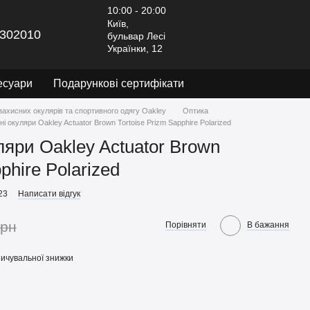
10:00 - 20:00
Київ,
302010
бульвар Лесі
Українки, 12
есуари
Подарункові сертифікати
захисних окулярів та спортивного одягу Oakley
Оптика
і окуляри Oakley Actuator Brown Tortoise Prizm Sapphire Polarized
ляри Oakley Actuator Brown
phire Polarized
23
Написати відгук
грн
Порівняти
В бажання
ичувальної знижки