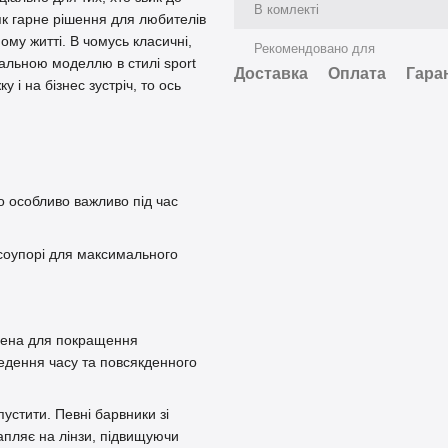
В комлекті
як гарне рішення для любителів
ому житті. В чомусь класичні,
Рекомендовано для
сальною моделлю в стилі sport
Доставка
Оплата
Гара
 і на бізнес зустріч, то ось
що особливо важливо під час
осоупорі для максимального
блена для покращення
ведення часу та повсякденного
устити. Певні барвники зі
пляє на лінзи, підвищуючи