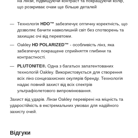
на лінзи, підвищуючи контраст та покращуючи колір,
що розкриває очам ще більше деталей
Технологія
HDO™
забезпечує оптичну коректність, що
дозволяє бачити навколишній світ без спотворень та
захищає очі від перевтоми.
Oakley
HD POLARIZED™
- особливість лінз, яка
забезпечує покращене сприйняття глибини та
контрастності.
PLUTONITE®.
Одна з багатьох запатентованих
технологій Oakley. Використовується для створення
всіх лінз сонцезахисних окулярів бренду. Технологія
надає повний захист від всіх спектрів
ультрафіолетового випромінювання.
Захист від ударів. Лінзи Oakley перевірені на міцність та
ударостійкість в екстремальних умовах для надійного
захисту очей.
Відгуки