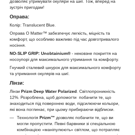
дозволяє утримувати окуляри на шиї. Тож, вперед на
зустріч пригодам!
Оправа:
Колір: Translucent Blue.
Оправа O Matter™ забезпечує легкість, міцність та
комфорт, що особливо важливо під час довготривалого
носіння.
NO-SLIP GRIP: Unobtainium®
- нековзне покриття на
носоупорі для максимального утримання та комфорту.
Гнучкий сталевий шнурок для максимального комфорту
та утримання окулярів на шиї.
Лінзи:
Лінзи
Prizm Deep Water Polarized
. Світлопроникність
12%. Розроблена, щоб допомогти побачити те, що
знаходиться під поверхнею води, підсилюючи кольори,
які вона поглинає, при цьому прибираючи відблиски.
Технологія
Prizm™
дозволяє побачити те, що ви
могли пропустити. Певні барвники зі спеціальною
комбінацією «маніпулюють» світлом, що потрапляє