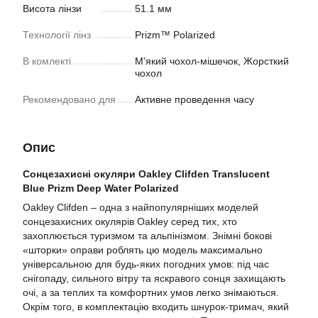
Висота лінзи
51.1 мм
Технології лінз
Prizm™ Polarized
В комлекті
М'який чохол-мішечок, Жорсткий
чохол
Рекомендовано для
Активне проведення часу
Опис
Сонцезахисні окуляри Oakley Clifden Translucent
Blue Prizm Deep Water Polarized
Oakley Clifden – одна з найпопулярніших моделей
сонцезахисних окулярів Oakley серед тих, хто
захоплюється туризмом та альпінізмом. Знімні бокові
«шторки» оправи роблять цю модель максимально
універсальною для будь-яких погодних умов: під час
снігопаду, сильного вітру та яскравого сонця захищають
очі, а за теплих та комфортних умов легко знімаються.
Окрім того, в комплектацію входить шнурок-тримач, який