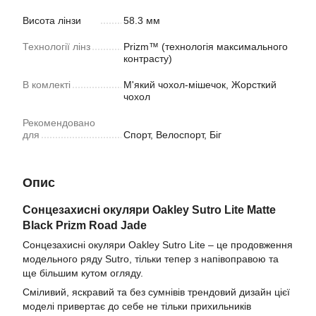
Висота лінзи
58.3 мм
Технології лінз
Prizm™ (технологія максимального
контрасту)
В комлекті
М'який чохол-мішечок, Жорсткий
чохол
Рекомендовано
для
Спорт, Велоспорт, Біг
Опис
Сонцезахисні окуляри Oakley Sutro Lite
Matte
Black Prizm Road Jade
Сонцезахисні окуляри Oakley Sutro Lite – це продовження
модельного ряду Sutro, тільки тепер з напівоправою та
ще більшим кутом огляду.
Сміливий, яскравий та без сумнівів трендовий дизайн цієї
моделі привертає до себе не тільки прихильників