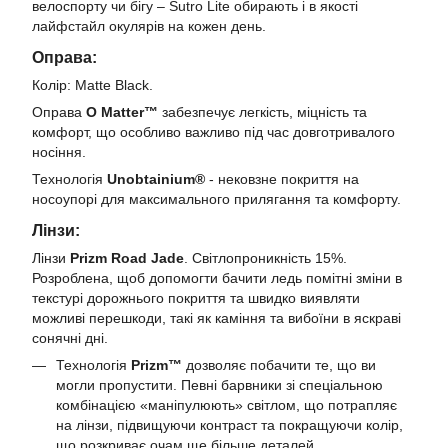
велоспорту чи бігу – Sutro Lite обирають і в якості
лайфстайл окулярів на кожен день.
Оправа:
Колір: Matte Black.
Оправа
O Matter™
забезпечує легкість, міцність та
комфорт, що особливо важливо під час довготривалого
носіння.
Технологія
Unobtainium®
- нековзне покриття на
носоупорі для максимального прилягання та комфорту.
Лінзи:
Лінзи
Prizm Road Jade
. Світлопроникність 15%.
Розроблена, щоб допомогти бачити ледь помітні зміни в
текстурі дорожнього покриття та швидко виявляти
можливі перешкоди, такі як каміння та вибоїни в яскраві
сонячні дні.
Технологія
Prizm™
дозволяє побачити те, що ви
могли пропустити. Певні барвники зі спеціальною
комбінацією «маніпулюють» світлом, що потрапляє
на лінзи, підвищуючи контраст та покращуючи колір,
що розкриває очам ще більше деталей.