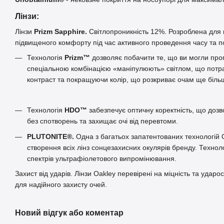
Лінзи:
Лінзи
Prizm Sapphire.
Світлопроникність 12%. Розроблена для 
підвищеного комфорту під час активного проведення часу та п
Технологія
Prizm™
дозволяє побачити те, що ви могли проп
спеціальною комбінацією «маніпулюють» світлом, що потра
контраст та покращуючи колір, що розкриває очам ще біль
Технологія
HDO™
забезпечує оптичну коректність, що дозв
без спотворень та захищає очі від перевтоми.
PLUTONITE®.
Одна з багатьох запатентованих технологій 
створення всіх лінз сонцезахисних окулярів бренду. Техноло
спектрів ультрафіолетового випромінювання.
Захист від ударів. Лінзи Oakley перевірені на міцність та ударо
для надійного захисту очей.
Новий відгук або коментар