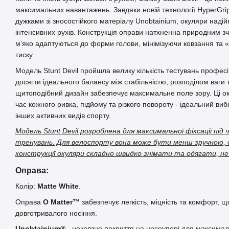
максимальних навантажень. Завдяки новій технології HyperGri
дужками зі зносостійкого матеріалу Unobtainium, окуляри надій
інтенсивних рухів. Конструкція оправи натхненна природним з
м’яко адаптуються до форми голови, мінімізуючи ковзання та 
тиску.
Модель Stunt Devil пройшла велику кількість тестувань профе
досягти ідеального балансу між стабільністю, розподілом ваги
щитоподібний дизайн забезпечує максимальне поле зору. Ці ок
час кожного ривка, підйому та різкого повороту - ідеальний вибі
інших активних видів спорту.
Модель Stunt Devil розроблена для максимальної фіксації під 
тренувань. Для велоспорту вона може бути менш зручною, о
конструкції окуляри складно швидко знімати та одягати, н
Оправа:
Колір:
Matte White
.
Оправа
O Matter™
забезпечує легкість, міцність та комфорт, 
довготривалого носіння.
Unobtainium®
- нековзне покриття на носоупорі для максима