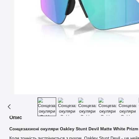
Опис
Сонцезахисні окуляри Oakley Stunt Devil Matte White Prizm
Коли точність зустрічається з рухом, Oakley Stunt Devil - це не