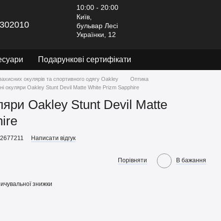
10:00 - 20:00
Київ,
302010
бульвар Лесі
Українки, 12
есуари
Подарункові сертифікати
захисних окулярів та спортивного одягу Oakley
Оптика
і окуляри Oakley Stunt Devil Matte White Prizm Sapphire
яри Oakley Stunt Devil Matte
ire
92677211
Написати відгук
Порівняти
В бажання
ичувальної знижки