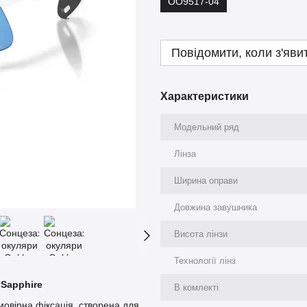
OO9517-04
Повідомити, коли з'яви
Характеристики
Модельний ряд
Лінза
Ширина оправи
Довжина завушника
Висота лінзи
Технології лінз
 Sapphire
В комлекті
ймовірна фіксація, створена для