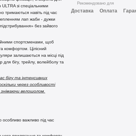
Рекомендовано для
p ULTRA зі спеціальними
Доставка
Оплата
Гара
но тримаються навіть під час
чепленням лап жаби - дужки
«підстрибування» без зайвого
сійними спортсменами, щоб
 та комфортом. Цілісний
уляри залишаються на місці під
р для бігу, трейлу, волейболу та
час бігу та інтенсивних
скільки через особливості
е знімаючи велошолом.
що особливо важливо під час
льного прилягання та комфорту.