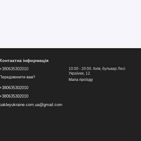
Контактна інформація
+380635302010
10:00 - 20:00. Київ, бульвар Лесі
Українки, 12.
Передзвонити вам?
Мапа проїзду
+380635302010
+380635302010
oakleyukraine.com.ua@gmail.com