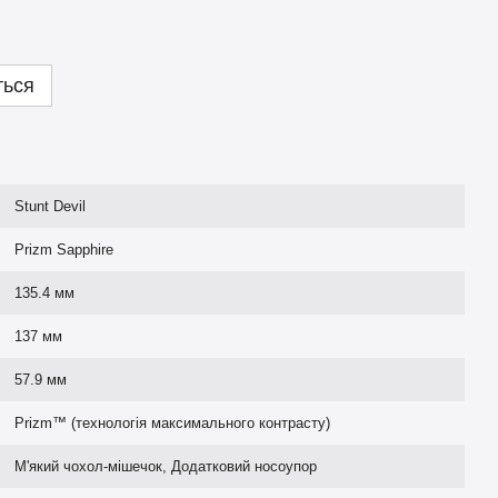
ться
Stunt Devil
Prizm Sapphire
135.4 мм
137 мм
57.9 мм
Prizm™ (технологія максимального контрасту)
М'який чохол-мішечок, Додатковий носоупор