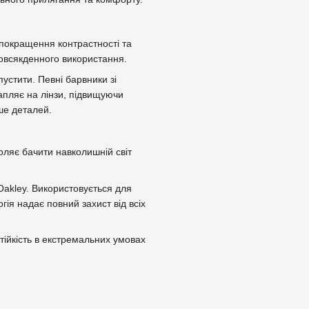
покращення контрастності та
овсякденного використання.
устити. Певні барвники зі
пляє на лінзи, підвищуючи
ше деталей.
оляє бачити навколишній світ
Oakley. Використовується для
гія надає повний захист від всіх
стійкість в екстремальних умовах