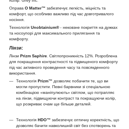
Колір: Grey Inc.
Оправа
O Matter™
забезпечує легкість, міцність та
комфорт, що особливо важливо під час довготривалого
носіння.
Технологія
Unobtainium®
- нековзне покриття на дужках
та носоупорі для максимального прилягання та
комфорту.
Лінзи:
Лінзи
Prizm Saphire
. Світлопроникність 12%. Розроблена
для покращення контрастності та підвищеного комфорту
під час активного проведення часу та повсякденного
використання.
Технологія
Prizm™
дозволяє побачити те, що ви
могли пропустити. Певні барвники зі спеціальною
комбінацією «маніпулюють» світлом, що потрапляє
на лінзи, підвищуючи контраст та покращуючи колір,
що розкриває очам ще більше деталей.
Технологія
HDO™
забезпечує оптичну коректність, що
дозволяє бачити навколишній світ без спотворень та