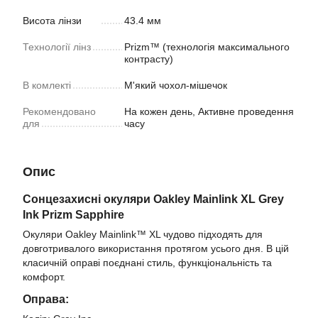
Висота лінзи
43.4 мм
Технології лінз
Prizm™ (технологія максимального
контрасту)
В комлекті
М'який чохол-мішечок
Рекомендовано
На кожен день, Активне проведення
для
часу
Опис
Сонцезахисні oкуляри Oakley Mainlink XL
Grey
Ink Prizm Sapphire
Окуляри Oakley Mainlink™ XL чудово підходять для
довготривалого використання протягом усього дня. В цій
класичній оправі поєднані стиль, функціональність та
комфорт.
Оправа: