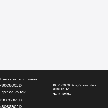
Контактна інформація
+380635302010
10:00 - 20:00. Київ, бульвар Лесі
Українки, 12.
Передзвонити вам?
Мапа проїзду
+380635302010
+380635302010