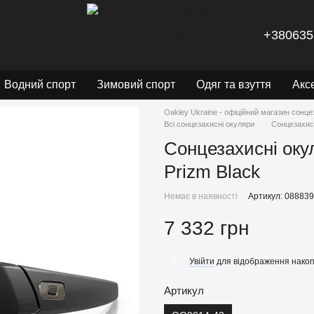
+380635
Водний спорт
Зимовий спорт
Одяг та взуття
Акс
Oakley Ukraine - офіційний магазин сонце
Всі сонцезахисні окуляри
Сонцезахисн
Сонцезахисні оку
Prizm Black
Немає в наявності
Артикул: 08883
7 332 грн
Увійти
для відображення накоп
%
Артикул