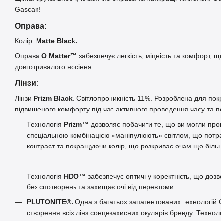
Gascan!
Оправа:
Колір:
Matte Black.
Оправа
O Matter™
забезпечує легкість, міцність та комфорт, 
довготривалого носіння.
Лінзи:
Лінзи
Prizm Black
. Світлопроникність 11%. Розроблена для пок
підвищеного комфорту під час активного проведення часу та п
Технологія
Prizm™
дозволяє побачити те, що ви могли проп
спеціальною комбінацією «маніпулюють» світлом, що потра
контраст та покращуючи колір, що розкриває очам ще біль
Технологія
HDO™
забезпечує оптичну коректність, що дозв
без спотворень та захищає очі від перевтоми.
PLUTONITE®.
Одна з багатьох запатентованих технологій 
створення всіх лінз сонцезахисних окулярів бренду. Техноло