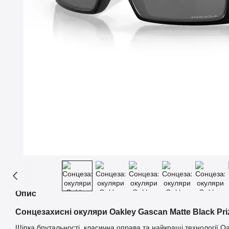
Опис
Сонцезахисні окуляри Oakley Gascan Matte Black Pri
Щіпка брутальності, класична оправа та найкращі технології O