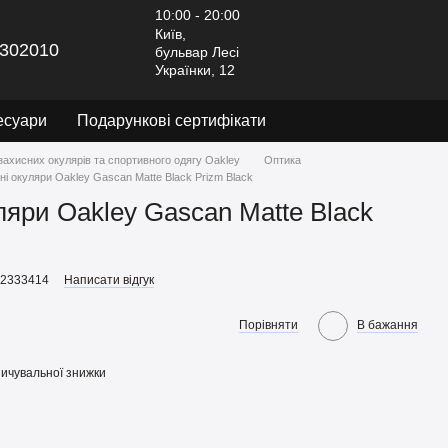
10:00 - 20:00
Київ,
302010
бульвар Лесі
Українки, 12
есуари
Подарункові сертифікати
захисних окулярів та спортивного одягу Oakley
Оптика
і окуляри Oakley Gascan Matte Black Prizm Black
ляри Oakley Gascan Matte Black
92333414
Написати відгук
Порівняти
В бажання
ичувальної знижки