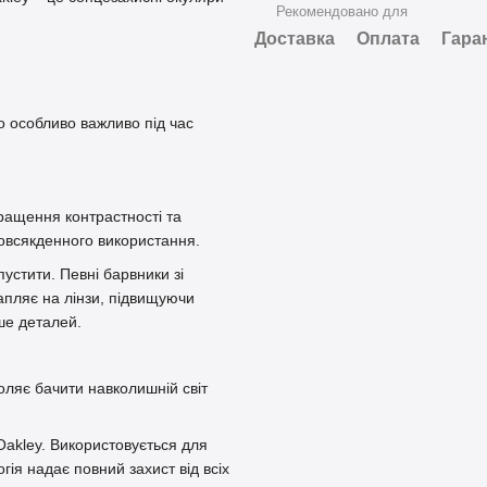
Рекомендовано для
Доставка
Оплата
Гара
що особливо важливо під час
ращення контрастності та
овсякденного використання.
устити. Певні барвники зі
пляє на лінзи, підвищуючи
ше деталей.
оляє бачити навколишній світ
Oakley. Використовується для
гія надає повний захист від всіх