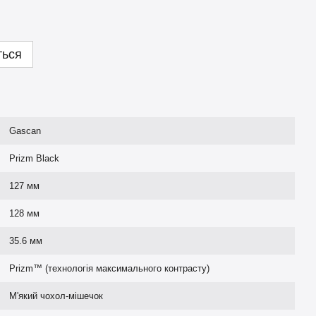
ться
Gascan
Prizm Black
127 мм
128 мм
35.6 мм
Prizm™ (технологія максимального контрасту)
М'який чохол-мішечок