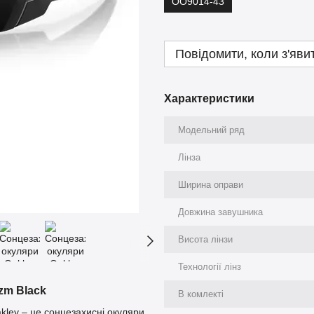
OO9014-43
Повідомити, коли з'яви
Характеристики
Модельний ряд
Лінза
Ширина оправи
Довжина завушника
Висота лінзи
Технології лінз
zm Black
В комлекті
akley – це сонцезахисні окуляри