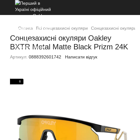
Оптика
Всі сонцезахисні окуляри
Сонцезахисні окуляри O
Сонцезахисні окуляри Oakley
BXTR Metal Matte Black Prizm 24K
Артикул:
0888392601742
Написати відгук
6