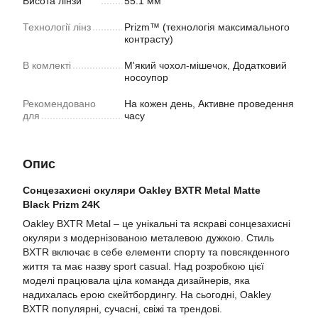
Висота лінзи
55.1 мм
Технології лінз
Prizm™ (технологія максимального
контрасту)
В комлекті
М'який чохол-мішечок, Додатковий
носоупор
Рекомендовано
На кожен день, Активне проведення
для
часу
Опис
Сонцезахисні окуляри Oakley BXTR Metal Matte
Black Prizm 24K
Oakley BXTR Metal – це унікальні та яскраві сонцезахисні
окуляри з модернізованою металевою дужкою. Стиль
BXTR включає в себе елементи спорту та повсякденного
життя та має назву sport casual. Над розробкою цієї
моделі працювала ціла команда дизайнерів, яка
надихалась ерою скейтбордингу. На сьогодні, Oakley
BXTR популярні, сучасні, свіжі та трендові.