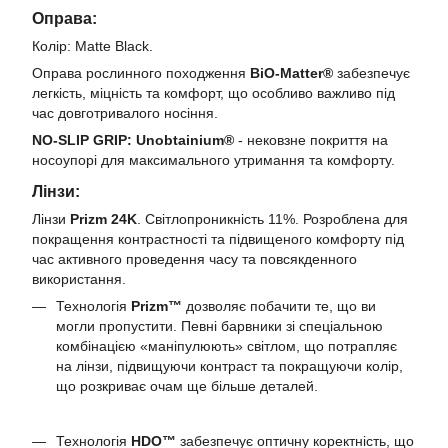
Оправа:
Колір: Matte Black.
Оправа рослинного походження
BiO-Matter®
забезпечує
легкість, міцність та комфорт, що особливо важливо під
час довготривалого носіння.
NO-SLIP GRIP: Unobtainium®
- нековзне покриття на
носоупорі для максимального утримання та комфорту.
Лінзи:
Лінзи
Prizm 24K
. Світлопроникність 11%. Розроблена для
покращення контрастності та підвищеного комфорту під
час активного проведення часу та повсякденного
використання.
Технологія
Prizm™
дозволяє побачити те, що ви
могли пропустити. Певні барвники зі спеціальною
комбінацією «маніпулюють» світлом, що потрапляє
на лінзи, підвищуючи контраст та покращуючи колір,
що розкриває очам ще більше деталей.
Технологія
HDO™
забезпечує оптичну коректність, що