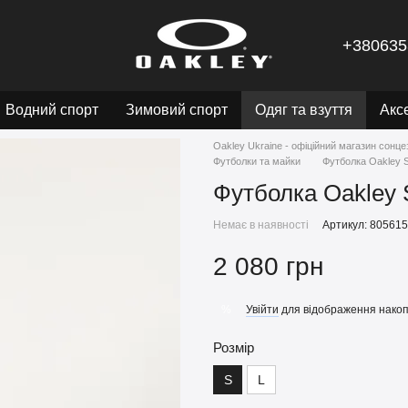
+380635
Водний спорт
Зимовий спорт
Одяг та взуття
Акс
Oakley Ukraine - офіційний магазин сонце
Футболки та майки
Футболка Oakley S
Футболка Oakley 
Немає в наявності
Артикул: 80561
2 080 грн
Увійти
для відображення накоп
%
Розмір
S
L