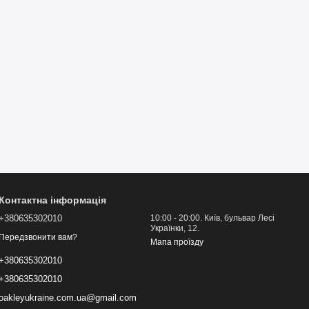
Контактна інформація
+380635302010
10:00 - 20:00. Київ, бульвар Лесі
Українки, 12.
Передзвонити вам?
Мапа проїзду
+380635302010
+380635302010
oakleyukraine.com.ua@gmail.com