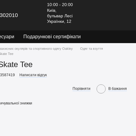
10:00 - 20:00
Київ,
302010
бульвар Лесі
Українки, 12
есуари
Подарункові сертифікати
захисних окулярів та спортивного одягу Oakley
Одяг та взуття
kate Tee
Skate Tee
53587419
Написати відгук
Порівняти
В бажання
ичувальної знижки