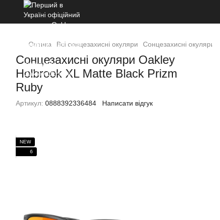
Оптика
Всі сонцезахисні окуляри
Cонцезахисні окуляри O
Cонцезахисні окуляри Oakley
Holbrook XL Matte Black Prizm
Ruby
Артикул:
0888392336484
Написати відгук
NEW
6