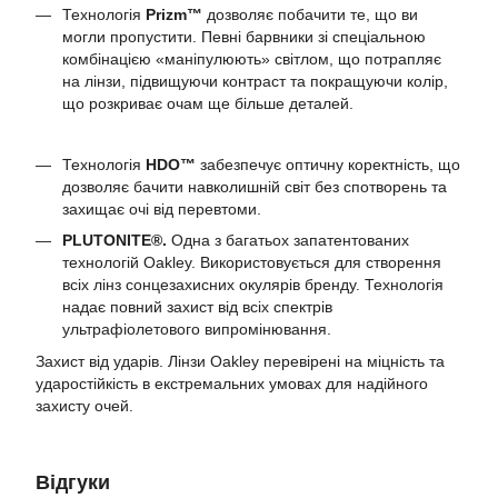
Технологія
Prizm™
дозволяє побачити те, що ви
могли пропустити. Певні барвники зі спеціальною
комбінацією «маніпулюють» світлом, що потрапляє
на лінзи, підвищуючи контраст та покращуючи колір,
що розкриває очам ще більше деталей.
Технологія
HDO™
забезпечує оптичну коректність, що
дозволяє бачити навколишній світ без спотворень та
захищає очі від перевтоми.
PLUTONITE®.
Одна з багатьох запатентованих
технологій Oakley. Використовується для створення
всіх лінз сонцезахисних окулярів бренду. Технологія
надає повний захист від всіх спектрів
ультрафіолетового випромінювання.
Захист від ударів. Лінзи Oakley перевірені на міцність та
ударостійкість в екстремальних умовах для надійного
захисту очей.
Відгуки