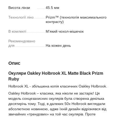
Висота лінзи
45.5 мм
Технології лінз
Prizm™ (технологія максимального
контрасту)
В комлекті
М'який чохол-мішечок
Рекомендовано
для
На кожен день
Опис
Окуляри Oakley Holbrook XL
Matte Black Prizm
Ruby
Holbrook XL - збільшена копія класичних Oakley Holbrook.
Oakley Holbrook – класика, яка ніколи не застаріє! Ця
модель сонцезахисних окулярів була створена декілька
десятирічь тому. Тоді, в далеких 50х Holbrook виглядали
абсолютною новинкою, адже їхній дизайн відрізнявся від
звичайних «трендових» на той час окулярів. Проте