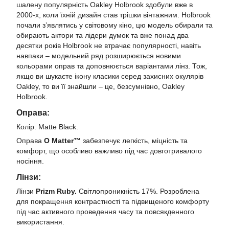
шалену популярність Oakley Holbrook здобули вже в
2000-х, коли їхній дизайн став трішки вінтажним. Holbrook
почали з’являтись у світовому кіно, цю модель обирали та
обирають актори та лідери думок та вже понад два
десятки років Holbrook не втрачає популярності, навіть
навпаки – модельний ряд розширюється новими
кольорами оправ та доповнюється варіантами лінз. Тож,
якщо ви шукаєте ікону класики серед захисних окулярів
Oakley, то ви її знайшли – це, безсумнівно, Oakley
Holbrook.
Оправа:
Колір: Matte Black.
Оправа
O Matter™
забезпечує легкість, міцність та
комфорт, що особливо важливо під час довготривалого
носіння.
Лінзи:
Лінзи
Prizm Ruby.
Світлопроникність 17%. Розроблена
для покращення контрастності та підвищеного комфорту
під час активного проведення часу та повсякденного
використання.