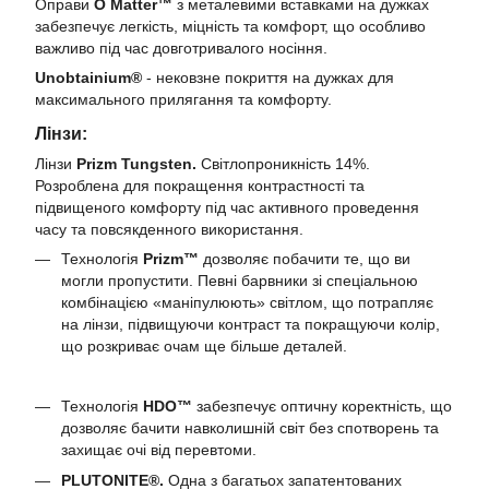
Оправи
O Matter™
з металевими вставками на дужках
забезпечує легкість, міцність та комфорт, що особливо
важливо під час довготривалого носіння.
Unobtainium®
- нековзне покриття на дужках для
максимального прилягання та комфорту.
Лінзи:
Лінзи
Prizm Tungsten.
Світлопроникність 14%.
Розроблена для покращення контрастності та
підвищеного комфорту під час активного проведення
часу та повсякденного використання.
Технологія
Prizm™
дозволяє побачити те, що ви
могли пропустити. Певні барвники зі спеціальною
комбінацією «маніпулюють» світлом, що потрапляє
на лінзи, підвищуючи контраст та покращуючи колір,
що розкриває очам ще більше деталей.
Технологія
HDO™
забезпечує оптичну коректність, що
дозволяє бачити навколишній світ без спотворень та
захищає очі від перевтоми.
PLUTONITE®.
Одна з багатьох запатентованих