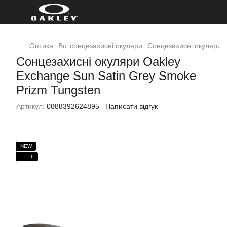
Оптика
Всі сонцезахисні окуляри
Cонцезахисні окуляри O
Cонцезахисні окуляри Oakley
Exchange Sun Satin Grey Smoke
Prizm Tungsten
Артикул:
0888392624895
Написати відгук
NEW
6